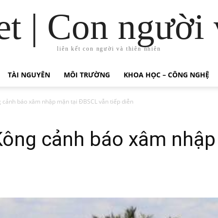
t | Con người 
liên kết con người và thiên nhiên
TÀI NGUYÊN
MÔI TRƯỜNG
KHOA HỌC – CÔNG NGHỆ
 cảnh báo xâm nhập mặn tại ĐBSCL vẫn tiếp diễn
Kông cảnh báo xâm nhập