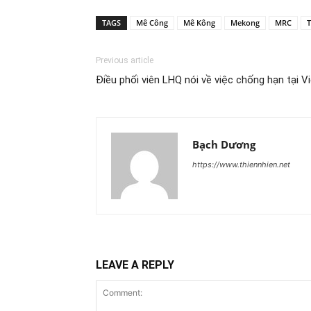
TAGS
Mê Công
Mê Kông
Mekong
MRC
T
Previous article
Điều phối viên LHQ nói về việc chống hạn tại 
Bạch Dương
https://www.thiennhien.net
LEAVE A REPLY