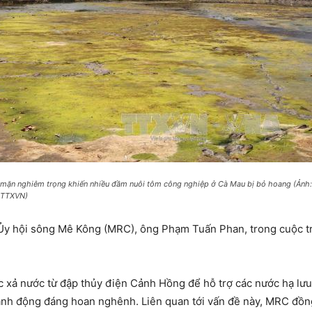
 mặn nghiêm trọng khiến nhiều đầm nuôi tôm công nghiệp ở Cà Mau bị bỏ hoang (Ảnh
 TTXVN)
Ủy hội sông Mê Kông (MRC), ông Phạm Tuấn Phan, trong cuộc tr
xả nước từ đập thủy điện Cảnh Hồng để hỗ trợ các nước hạ lưu
hành động đáng hoan nghênh. Liên quan tới vấn đề này, MRC đồn