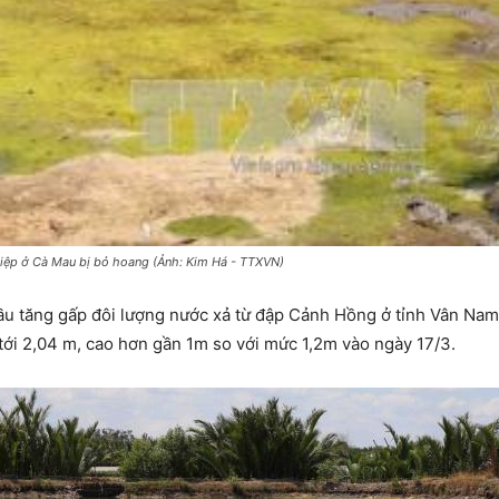
iệp ở Cà Mau bị bỏ hoang (Ảnh: Kim Há - TTXVN)
ầu tăng gấp đôi lượng nước xả từ đập Cảnh Hồng ở tỉnh Vân Nam
 tới 2,04 m, cao hơn gần 1m so với mức 1,2m vào ngày 17/3.