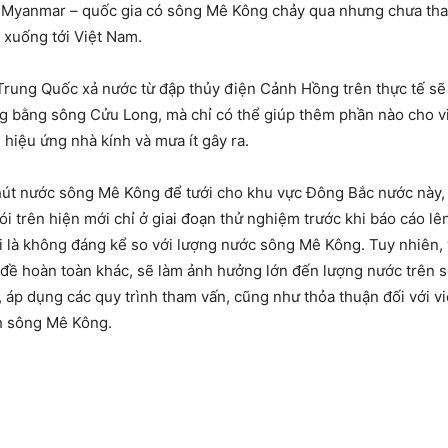
à Myanmar – quốc gia có sông Mê Kông chảy qua nhưng chưa th
 xuống tới Việt Nam.
rung Quốc xả nước từ đập thủy điện Cảnh Hồng trên thực tế sẽ 
 bằng sông Cửu Long, mà chỉ có thể giúp thêm phần nào cho việ
hiệu ứng nhà kính và mưa ít gây ra.
m hút nước sông Mê Kông để tưới cho khu vực Đông Bắc nước này
nói trên hiện mới chỉ ở giai đoạn thử nghiệm trước khi báo cáo l
i là không đáng kể so với lượng nước sông Mê Kông. Tuy nhiên,
n đề hoàn toàn khác, sẽ làm ảnh hưởng lớn đến lượng nước trê
áp dụng các quy trình tham vấn, cũng như thỏa thuận đối với vi
nh sông Mê Kông.