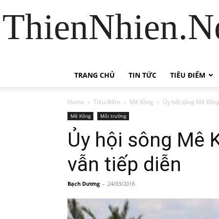
ThienNhien.Ne
TRANG CHỦ
TIN TỨC
TIÊU ĐIỂM
Home
Tiêu điểm
Mê Kông
Ủy hội sông Mê Kông
Mê Kông
Môi trường
Ủy hội sông Mê 
vẫn tiếp diễn
Bạch Dương
-
24/03/2016