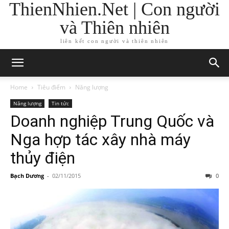
ThienNhien.Net | Con người
và Thiên nhiên
liên kết con người và thiên nhiên
Home
Tiêu điểm
Năng lượng
Năng lượng
Tin tức
Doanh nghiệp Trung Quốc và
Nga hợp tác xây nhà máy
thủy điện
Bạch Dương
-
02/11/2015
0