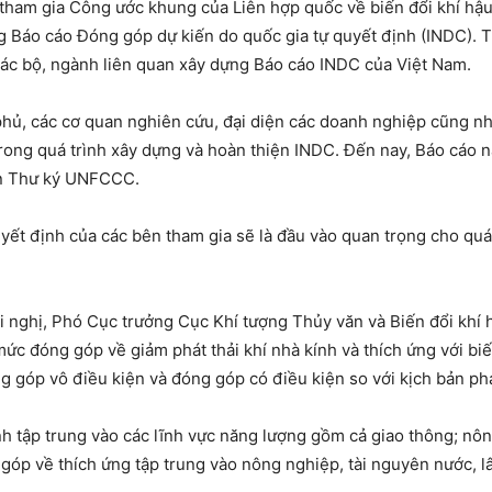
 tham gia Công ước khung của Liên hợp quốc về biến đổi khí hậ
g Báo cáo Đóng góp dự kiến do quốc gia tự quyết định (INDC). 
 các bộ, ngành liên quan xây dựng Báo cáo INDC của Việt Nam.
phủ, các cơ quan nghiên cứu, đại diện các doanh nghiệp cũng như
rong quá trình xây dựng và hoàn thiện INDC. Đến nay, Báo cáo
an Thư ký UNFCCC.
yết định của các bên tham gia sẽ là đầu vào quan trọng cho quá
ội nghị, Phó Cục trưởng Cục Khí tượng Thủy văn và Biến đổi k
ức đóng góp về giảm phát thải khí nhà kính và thích ứng với biế
góp vô điều kiện và đóng góp có điều kiện so với kịch bản phá
nh tập trung vào các lĩnh vực năng lượng gồm cả giao thông; nô
 góp về thích ứng tập trung vào nông nghiệp, tài nguyên nước, 