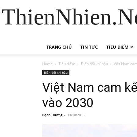
ThienNhien.Ne
TRANG CHỦ
TIN TỨC
TIÊU ĐIỂM
Home
Tiêu điểm
Biến đổi khí hậu
Việt Nam cam 
Biến đổi khí hậu
Việt Nam cam kết
vào 2030
Bạch Dương
-
13/10/2015