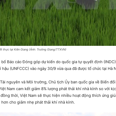
iết thực tại Kiên Giang (Ảnh: Trường Giang/TTXVN)
g bố Báo cáo Đóng góp dự kiến do quốc gia tự quyết định (INDC
í hậu (UNFCCC) vào ngày 30/9 vừa qua đã được tổ chức tại Hà N
 Tài nguyên và Môi trường, Chủ tịch Ủy ban quốc gia về Biến đổ
ệt Nam cam kết giảm 8% lượng phát thải khí nhà kính so với kịc
đồng thời, Việt Nam sẽ thực hiện nhiều hoạt động thích ứng giú
 hơn cho giảm nhẹ phát thải khí nhà kính.