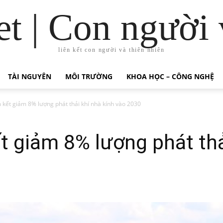
t | Con người 
liên kết con người và thiên nhiên
TÀI NGUYÊN
MÔI TRƯỜNG
KHOA HỌC – CÔNG NGHỆ
kết giảm 8% lượng phát thải khí nhà kính vào 2030
 giảm 8% lượng phát thả