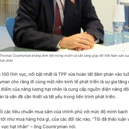
Thomas Countryman khẳng định Mỹ mong muốn và sẵn sàng giúp đỡ Việt Nam sản xu
 hạt nhân
100 lĩnh vực, nổi bật nhất là TPP vừa hoàn tất đàm phán vào tuầ
yman cho rằng đi cùng một nền kinh tế phát triển là sự gia tăn
ưu điểm của năng lượng hạt nhân là cung cấp nguồn điện năng dồ
là vấn đề cần thiết và tất yếu trong tiến trình phát triển.
i các tiêu chuẩn mua sắm của chính phủ với mức độ minh bạch rấ
 tới như mua hàng hóa gì, của các đối tác nào. “Tôi đã thảo luậ
 vực hạt nhân” – ông Countryman nói.