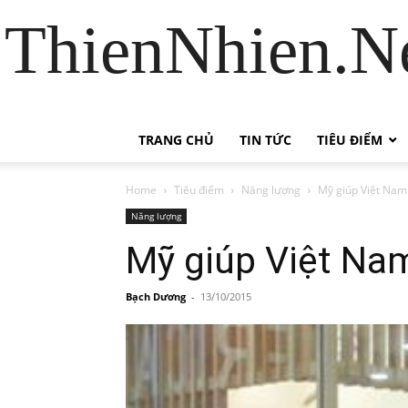
ThienNhien.Ne
TRANG CHỦ
TIN TỨC
TIÊU ĐIỂM
Home
Tiêu điểm
Năng lượng
Mỹ giúp Việt Nam 
Năng lượng
Mỹ giúp Việt Nam
Bạch Dương
-
13/10/2015