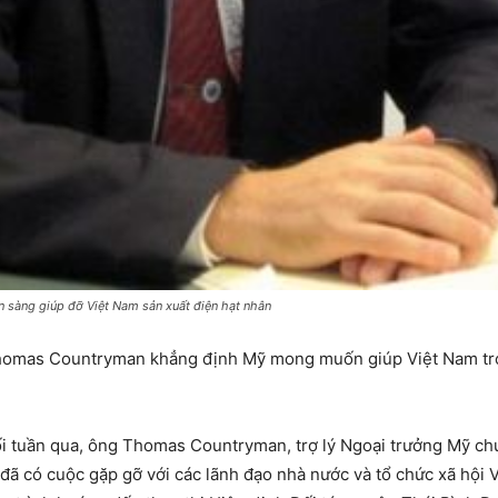
àng giúp đỡ Việt Nam sản xuất điện hạt nhân
Thomas Countryman khẳng định Mỹ mong muốn giúp Việt Nam trở
i tuần qua, ông Thomas Countryman, trợ lý Ngoại trưởng Mỹ chu
 đã có cuộc gặp gỡ với các lãnh đạo nhà nước và tổ chức xã hội 