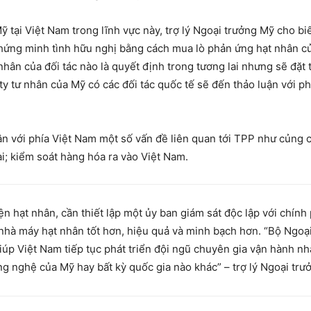
 tại Việt Nam trong lĩnh vực này, trợ lý Ngoại trưởng Mỹ cho bi
hứng minh tình hữu nghị bằng cách mua lò phản ứng hạt nhân củ
ân của đối tác nào là quyết định trong tương lai nhưng sẽ đặt t
y tư nhân của Mỹ có các đối tác quốc tế sẽ đến thảo luận với p
ận với phía Việt Nam một số vấn đề liên quan tới TPP như củng c
i; kiểm soát hàng hóa ra vào Việt Nam.
 hạt nhân, cần thiết lập một ủy ban giám sát độc lập với chính 
 nhà máy hạt nhân tốt hơn, hiệu quả và minh bạch hơn. “Bộ Ngo
iúp Việt Nam tiếp tục phát triển đội ngũ chuyên gia vận hành nh
 nghệ của Mỹ hay bất kỳ quốc gia nào khác” – trợ lý Ngoại trư