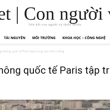
t | Con người 
liên kết con người và thiên nhiên
TÀI NGUYÊN
MÔI TRƯỜNG
KHOA HỌC – CÔNG NGHỆ
g không quốc tế Paris tập trung vào môi trường
hông quốc tế Paris tập t