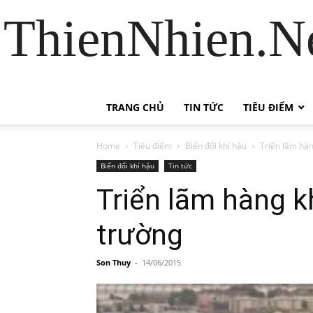
ThienNhien.Ne
TRANG CHỦ
TIN TỨC
TIÊU ĐIỂM
Home
Tiêu điểm
Biến đổi khí hậu
Triển lãm hàn
Biến đổi khí hậu
Tin tức
Triển lãm hàng k
trường
Son Thuy
-
14/06/2015