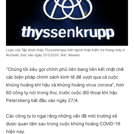
Logo của Tập đoàn thép Thyssenkrupp bên ngoài tháp kiểm tra thang máy ở
Rottweil, Đức vào ngày 21/1/2020. Ảnh: Reuters
“Chúng tôi kêu gọi chính phủ liên bang liên kết chặt chẽ
các biện pháp chính sách kinh tế để vượt qua cả cuộc
khủng hoảng khí hậu và khủng hoảng virus corona”, hơn
60 công ty nói trong thư, trước cuộc đối thoại khí hậu
Petersberg bắt đầu vào ngày 27/4.
Các công ty lo ngại rằng những vấn đề môi trường sẽ
được quan tâm sau trong cuộc khủng hoảng COVID-19
hiện nay.