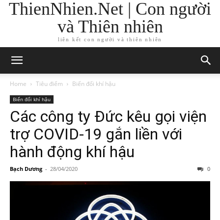
ThienNhien.Net | Con người
và Thiên nhiên
liên kết con người và thiên nhiên
Home
Tiêu điểm
Biến đổi khí hậu
Biến đổi khí hậu
Các công ty Đức kêu gọi viện
trợ COVID-19 gắn liền với
hành động khí hậu
Bạch Dương
-
28/04/2020
0