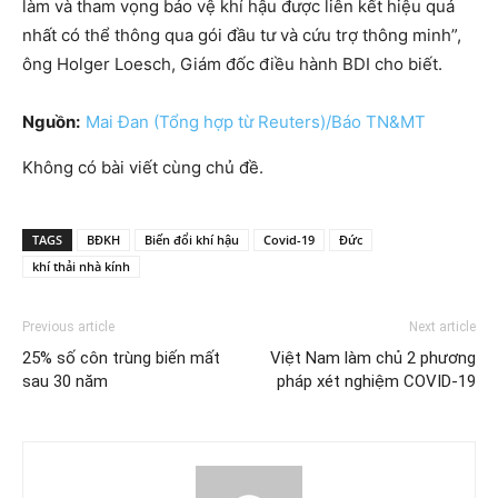
làm và tham vọng bảo vệ khí hậu được liên kết hiệu quả
nhất có thể thông qua gói đầu tư và cứu trợ thông minh”,
ông Holger Loesch, Giám đốc điều hành BDI cho biết.
Nguồn:
Mai Đan (Tổng hợp từ Reuters)/Báo TN&MT
Không có bài viết cùng chủ đề.
TAGS
BĐKH
Biến đổi khí hậu
Covid-19
Đức
khí thải nhà kính
Previous article
Next article
25% số côn trùng biến mất
Việt Nam làm chủ 2 phương
sau 30 năm
pháp xét nghiệm COVID-19