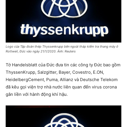
Logo của Tập đoàn thép Thyssenkrupp bên ngoài tháp kiểm tra thang máy ở
Rottweil, Đức vào ngày 21/1/2020. Ảnh: Reuters
Tờ Handelsblatt của Đức đưa tin các công ty Đức bao gồm
ThyssenKrupp, Salzgitter, Bayer, Covestro, E.ON,
HeidelbergCement, Puma, Allianz và Deutsche Telekom
đã kêu gọi viện trợ nhà nước liên quan đến virus corona
gắn liền với hành động khí hậu.