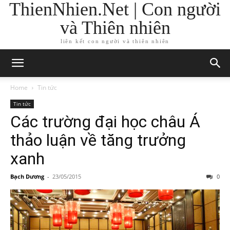
ThienNhien.Net | Con người
và Thiên nhiên
liên kết con người và thiên nhiên
Home
Tin tức
Tin tức
Các trường đại học châu Á
thảo luận về tăng trưởng
xanh
Bạch Dương
-
23/05/2015
0