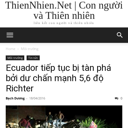
ThienNhien.Net | Con người
và Thiên nhiên
liên kết con người và thiên nhiên
Home
Môi trường
Môi trường
Tin tức
Ecuador tiếp tục bị tàn phá
bởi dư chấn mạnh 5,6 độ
Richter
Bạch Dương
-
18/04/2016
0