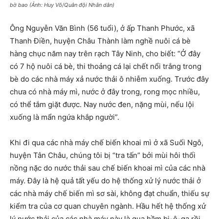
bờ bao (Ảnh: Huy Võ/Quân đội Nhân dân)
Ông Nguyễn Văn Bình (56 tuổi), ở ấp Thanh Phước, xã
Thanh Điền, huyện Châu Thành làm nghề nuôi cá bè
hàng chục năm nay trên rạch Tây Ninh, cho biết: “Ở đây
có 7 hộ nuôi cá bè, thi thoảng cá lại chết nổi trắng trong
bè do các nhà máy xả nước thải ô nhiễm xuống. Trước đây
chưa có nhà máy mì, nước ở đây trong, rong mọc nhiều,
có thể tắm giặt được. Nay nước đen, nặng mùi, nếu lội
xuống là mẩn ngứa khắp người”.
Khi đi qua các nhà máy chế biến khoai mì ở xã Suối Ngô,
huyện Tân Châu, chúng tôi bị “tra tấn” bởi mùi hôi thối
nồng nặc do nước thải sau chế biến khoai mì của các nhà
máy. Đây là hệ quả tất yếu do hệ thống xử lý nước thải ở
các nhà máy chế biến mì sơ sài, không đạt chuẩn, thiếu sự
kiểm tra của cơ quan chuyên ngành. Hầu hết hệ thống xử
lý nước thải của các nhà máy này là qua hầm bi-ô-ga rồi