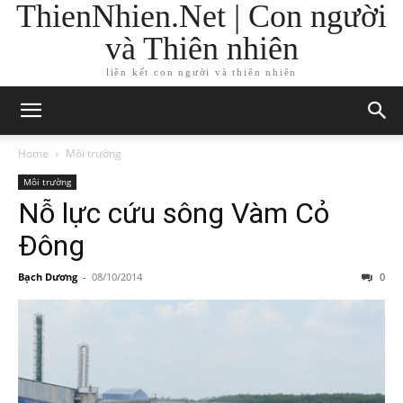
ThienNhien.Net | Con người
và Thiên nhiên
liên kết con người và thiên nhiên
Home
Môi trường
Môi trường
Nỗ lực cứu sông Vàm Cỏ
Đông
Bạch Dương
-
08/10/2014
0