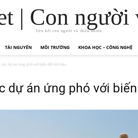
t | Con người 
liên kết con người và thiên nhiên
TÀI NGUYÊN
MÔI TRƯỜNG
KHOA HỌC – CÔNG NGHỆ
o các dự án ứng phó với biến đổi khí hậu
c dự án ứng phó với biến