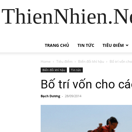
ThienNhien.Ne
TRANG CHỦ
TIN TỨC
TIÊU ĐIỂM
Home
Tiêu điểm
Biến đổi khí hậu
Bố trí vốn ch
Biến đổi khí hậu
Tin tức
Bố trí vốn cho cá
Bạch Dương
-
28/09/2014