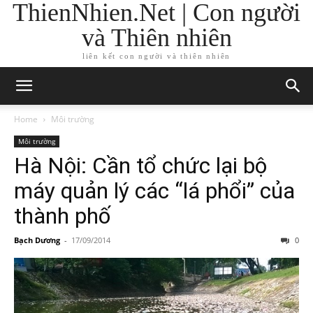
ThienNhien.Net | Con người
và Thiên nhiên
liên kết con người và thiên nhiên
Home
Môi trường
Môi trường
Hà Nội: Cần tổ chức lại bộ
máy quản lý các “lá phổi” của
thành phố
Bạch Dương
-
17/09/2014
0