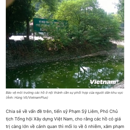
Bảo vệ môi trường các hồ ở nội thành cần sự phối hợp của người dân khu vực
(Ảnh: Hùng Võ/VietnamPlus)
Chia sẻ về vấn đề trên, tiến sỹ Phạm Sỹ Liêm, Phó Chủ
tịch Tổng hội Xây dựng Việt Nam, cho rằng các hồ có giá
trị càng lớn về cảnh quan thì mối lo về ô nhiễm, xâm phạm