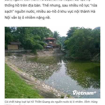
thống hồ trên địa bàn. Thế nhưng, sau nhiều nỗ lực “rửa
sạch” nguồn nước, nhiều ao-hồ ở khu vực nội thành Hà
Nội vẫn bị ô nhiễm nặng nề.
Cá chết hàng loạt tại hồ Thiền Quang do nguồn nước bị ô nhiễm. (Ảnh: Hùng