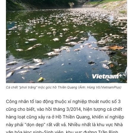
Cá chết “phơi trắng” mộc góc hồ Thiền Quang (Ảnh: Hùng Võ/VietnamPlus)
Công nhân tổ lao động thuộc xí nghiệp thoát nước số 3
cũng cho biết, vào hồi tháng 3/2014, hiện tượng cá chết
hàng loạt cũng xảy ra ở Hồ Thiền Quang, khiến xí nghiệp
này phải “dọn dẹp” rất vất vả. Nhiều nhất là khu vực Nhà
văn hóa Học sinh-Sinh viên, khu vực đường Trần Bình