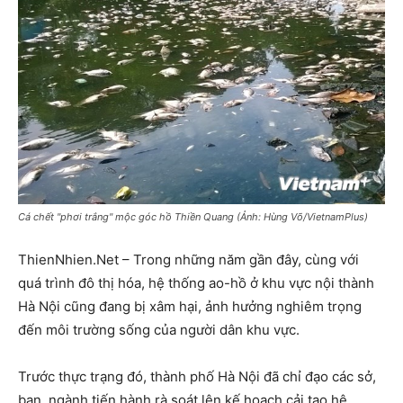
Cá chết "phơi trắng" mộc góc hồ Thiền Quang (Ảnh: Hùng Võ/VietnamPlus)
ThienNhien.Net – Trong những năm gần đây, cùng với
quá trình đô thị hóa, hệ thống ao-hồ ở khu vực nội thành
Hà Nội cũng đang bị xâm hại, ảnh hưởng nghiêm trọng
đến môi trường sống của người dân khu vực.
Trước thực trạng đó, thành phố Hà Nội đã chỉ đạo các sở,
ban, ngành tiến hành rà soát lên kế hoạch cải tạo hệ