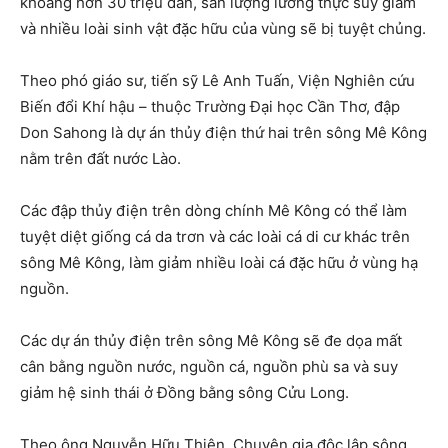
khoảng hơn 30 triệu dân, sản lượng lương thực suy giảm
và nhiều loài sinh vật đặc hữu của vùng sẽ bị tuyệt chủng.
Theo phó giáo sư, tiến sỹ Lê Anh Tuấn, Viện Nghiên cứu
Biến đổi Khí hậu – thuộc Trường Đại học Cần Thơ, đập
Don Sahong là dự án thủy điện thứ hai trên sông Mê Kông
nằm trên đất nước Lào.
Các đập thủy điện trên dòng chính Mê Kông có thể làm
tuyệt diệt giống cá da trơn và các loài cá di cư khác trên
sông Mê Kông, làm giảm nhiều loài cá đặc hữu ở vùng hạ
nguồn.
Các dự án thủy điện trên sông Mê Kông sẽ đe dọa mất
cân bằng nguồn nước, nguồn cá, nguồn phù sa và suy
giảm hệ sinh thái ở Đồng bằng sông Cửu Long.
Theo ông Nguyễn Hữu Thiện, Chuyên gia độc lập sông