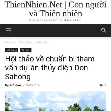
ThienNhien.Net | Con người
và Thiên nhiên
liên kết con người và thiên nhiên
Home
Tiêu điểm
Mê Kông
Mê Kông
Tin tức
Hội thảo về chuẩn bị tham
vấn dự án thủy điện Don
Sahong
Bạch Dương
-
22/08/2014
0