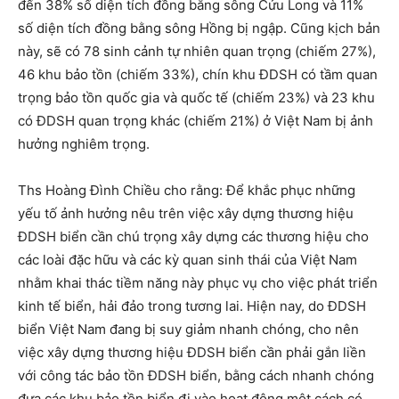
đến 38% số diện tích đồng bằng sông Cửu Long và 11%
số diện tích đồng bằng sông Hồng bị ngập. Cũng kịch bản
này, sẽ có 78 sinh cảnh tự nhiên quan trọng (chiếm 27%),
46 khu bảo tồn (chiếm 33%), chín khu ÐDSH có tầm quan
trọng bảo tồn quốc gia và quốc tế (chiếm 23%) và 23 khu
có ÐDSH quan trọng khác (chiếm 21%) ở Việt Nam bị ảnh
hưởng nghiêm trọng.
Ths Hoàng Ðình Chiều cho rằng: Ðể khắc phục những
yếu tố ảnh hưởng nêu trên việc xây dựng thương hiệu
ÐDSH biển cần chú trọng xây dựng các thương hiệu cho
các loài đặc hữu và các kỳ quan sinh thái của Việt Nam
nhằm khai thác tiềm năng này phục vụ cho việc phát triển
kinh tế biển, hải đảo trong tương lai. Hiện nay, do ÐDSH
biển Việt Nam đang bị suy giảm nhanh chóng, cho nên
việc xây dựng thương hiệu ÐDSH biển cần phải gắn liền
với công tác bảo tồn ÐDSH biển, bằng cách nhanh chóng
đưa các khu bảo tồn biển đi vào hoạt động một cách có