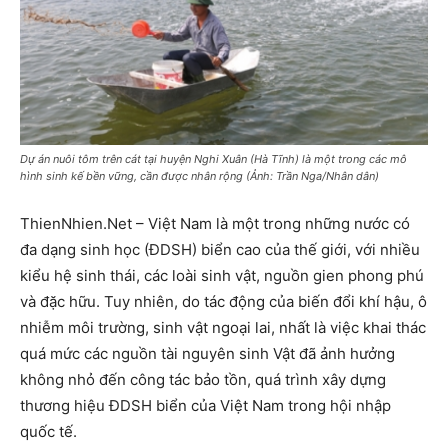
Dự án nuôi tôm trên cát tại huyện Nghi Xuân (Hà Tĩnh) là một trong các mô
hình sinh kế bền vững, cần được nhân rộng (Ảnh: Trần Nga/Nhân dân)
ThienNhien.Net – Việt Nam là một trong những nước có
đa dạng sinh học (ÐDSH) biển cao của thế giới, với nhiều
kiểu hệ sinh thái, các loài sinh vật, nguồn gien phong phú
và đặc hữu. Tuy nhiên, do tác động của biến đổi khí hậu, ô
nhiễm môi trường, sinh vật ngoại lai, nhất là việc khai thác
quá mức các nguồn tài nguyên sinh Vật đã ảnh hưởng
không nhỏ đến công tác bảo tồn, quá trình xây dựng
thương hiệu ÐDSH biển của Việt Nam trong hội nhập
quốc tế.