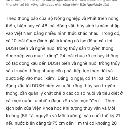
hình sinh kế bền vững, cần được nhân rộng (Ảnh: Trần Nga/Nhân dân)
Theo thông báo của Bộ Nông nghiệp và Phát triển nông
thôn, hiện nay có 48 loài động vật thủy sinh lạ xâm nhập
vào Việt Nam bằng nhiều hình thức khác nhau. Trong đó,
có 10 loài được đánh giá là không có tác động xấu tới
ÐDSH biển và nghề nuôi trồng thủy sản truyền thống
được xếp vào mục “trắng”. 24 loài chưa rõ có hay không
có tác động xấu đến ÐDSH biển và nghề nuôi trồng thủy
sản truyền thống nhưng cần phải tiếp tục theo dõi và
được xếp vào mục “xám”. Ðáng lo ngại, có 14 loài có tác
động xấu tới ÐDSH biển và nuôi trồng thủy sản truyền
thống, cần quản lý chặt chẽ ở các cơ sở nuôi và tiêu diệt ở
các vực nước tự nhiên được xếp vào mục “đen”… Theo
kịch bản của Viện Khoa học Khí tượng thủy văn và Môi
trường (Bộ Tài nguyên và Môi trường), vào cuối thế kỷ 21
nếu nước biển dâng từ 75 cm đến 1 m thì có khoảng 20