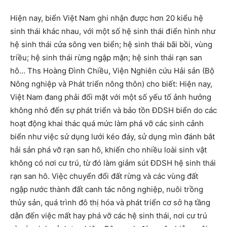
Hiện nay, biển Việt Nam ghi nhận được hơn 20 kiểu hệ
sinh thái khác nhau, với một số hệ sinh thái điển hình như
hệ sinh thái cửa sông ven biển; hệ sinh thái bãi bồi, vùng
triều; hệ sinh thái rừng ngập mặn; hệ sinh thái rạn san
hô… Ths Hoàng Ðình Chiều, Viện Nghiên cứu Hải sản (Bộ
Nông nghiệp và Phát triển nông thôn) cho biết: Hiện nay,
Việt Nam đang phải đối mặt với một số yếu tố ảnh hưởng
không nhỏ đến sự phát triển và bảo tồn ÐDSH biển do các
hoạt động khai thác quá mức làm phá vỡ các sinh cảnh
biển như việc sử dụng lưới kéo đáy, sử dụng mìn đánh bắt
hải sản phá vỡ rạn san hô, khiến cho nhiều loài sinh vật
không có nơi cư trú, từ đó làm giảm sút ÐDSH hệ sinh thái
rạn san hô. Việc chuyển đổi đất rừng và các vùng đất
ngập nước thành đất canh tác nông nghiệp, nuôi trồng
thủy sản, quá trình đô thị hóa và phát triển cơ sở hạ tầng
dẫn đến việc mất hay phá vỡ các hệ sinh thái, nơi cư trú