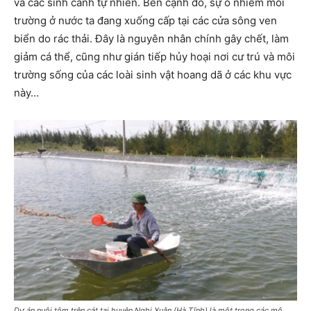
và các sinh cảnh tự nhiên. Bên cạnh đó, sự ô nhiễm môi
trường ở nước ta đang xuống cấp tại các cửa sông ven
biển do rác thải. Ðây là nguyên nhân chính gây chết, làm
giảm cá thể, cũng như gián tiếp hủy hoại nơi cư trú và môi
trường sống của các loài sinh vật hoang dã ở các khu vực
này…
Dự án nuôi tôm trên cát tại huyện Nghi Xuân (Hà Tĩnh) là một trong các mô