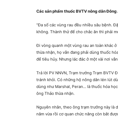
Các sản phẩm thuốc BVTV nông dân Đông A
“Đa số các vùng rau đều nhiều sâu bệnh. Đặc
không. Thành thử để cho chắc ăn thì phải mu
Đi vòng quanh một vùng rau an toàn khác ở 
thừa nhận, họ vẫn đang phải dùng thuốc hóa
để tiêu hủy. Nhưng lác đác ở một vài nơi vẫ
Trả lời PV NNVN, Trạm trưởng Trạm BVTV Đô
tránh khỏi. Có những hộ nông dân lén lút d
dùng như Marshal, Peran… là thuốc hóa học
ông Thảo thừa nhận.
Nguyên nhân, theo ông trạm trưởng này là d
năm vừa rồi cơ quan chức năng còn bắt đượ