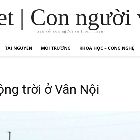
t | Con người 
liên kết con người và thiên nhiên
TÀI NGUYÊN
MÔI TRƯỜNG
KHOA HỌC – CÔNG NGHỆ
ng trời ở Vân Nội