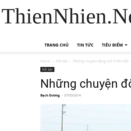
ThienNhien.Ne
TRANG CHỦ
TIN TỨC
TIÊU ĐIỂM
Home
Nổi bật
Những chuyện động trời ở Vân Nội
Nổi bật
Những chuyện độ
Bạch Dương
-
07/03/2014