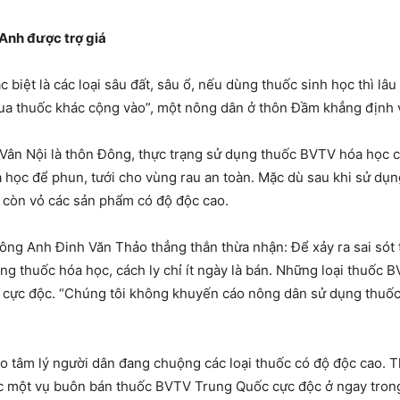
nh được trợ giá
 biệt là các loại sâu đất, sâu ổ, nếu dùng thuốc sinh học thì l
a thuốc khác cộng vào”, một nông dân ở thôn Đầm khẳng định v
Vân Nội là thôn Đông, thực trạng sử dụng thuốc BVTV hóa học c
 học để phun, tưới cho vùng rau an toàn. Mặc dù sau khi sử dụ
n còn vỏ các sản phẩm có độ độc cao.
ng Anh Đinh Văn Thảo thẳng thắn thừa nhận: Để xảy ra sai sót 
ùng thuốc hóa học, cách ly chỉ ít ngày là bán. Những loại thuố
 cực độc. “Chúng tôi không khuyến cáo nông dân sử dụng thuốc 
o tâm lý người dân đang chuộng các loại thuốc có độ độc cao. T
c một vụ buôn bán thuốc BVTV Trung Quốc cực độc ở ngay trong