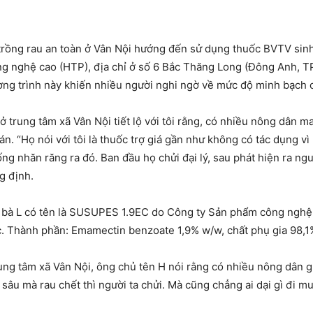
i trồng rau an toàn ở Vân Nội hướng đến sử dụng thuốc BVTV sin
công nghệ cao (HTP), địa chỉ ở số 6 Bắc Thăng Long (Đông Anh, T
trình này khiến nhiều người nghi ngờ về mức độ minh bạch cu
 ở trung tâm xã Vân Nội tiết lộ với tôi rằng, có nhiều nông 
 bán. “Họ nói với tôi là thuốc trợ giá gần như không có tác dụn
́ng nhăn răng ra đó. Ban đầu họ chửi đại lý, sau phát hiện ra n
g định.
 lý bà L có tên là SUSUPES 1.9EC do Công ty Sản phẩm công nghê
học. Thành phần: Emamectin benzoate 1,9% w/w, chất phụ gia 98,
rung tâm xã Vân Nội, ông chủ tên H nói rằng có nhiều nông dân gư
 mà rau chết thì người ta chửi. Mà cũng chẳng ai dại gì đi mua