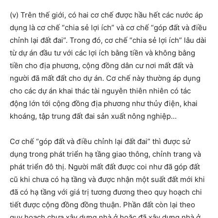
(v) Trên thế giới, có hai cơ chế được hầu hết các nước áp
dụng là cơ chế “chia sẻ lợi ích” và cơ chế “góp đất và điều
chỉnh lại đất đai”. Trong đó, cơ chế “chia sẻ lợi ích” lâu dài
từ dự án đầu tư với các lợi ích bằng tiền và không bằng
tiền cho địa phương, cộng đồng dân cư nơi mất đất và
người đã mất đất cho dự án. Cơ chế này thường áp dụng
cho các dự án khai thác tài nguyên thiên nhiên có tác
động lớn tới cộng đồng địa phương như thủy điện, khai
khoáng, tập trung đất đai sản xuất nông nghiệp…
Cơ chế “góp đất và điều chỉnh lại đất đai” thì được sử
dụng trong phát triển hạ tầng giao thông, chỉnh trang và
phát triển đô thị. Người mất đất được coi như đã góp đất
cũ khi chưa có hạ tầng và được nhận một suất đất mới khi
đã có hạ tầng với giá trị tương đương theo quy hoạch chi
tiết được cộng đồng đồng thuận. Phần đất còn lại theo
quy hoạch chưa xây dựng nhà ở hoặc đã xây dựng nhà ở