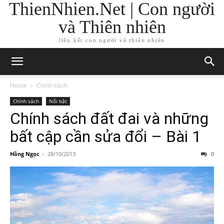
ThienNhien.Net | Con người
và Thiên nhiên
liên kết con người và thiên nhiên
Home
Chính sách
Chính sách
Nổi bật
Chính sách đất đai và những
bất cập cần sửa đổi – Bài 1
Hồng Ngọc
-
28/10/2013
0