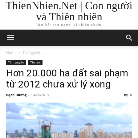
ThienNhien.Net | Con người
và Thiên nhiên
liên kết con người và thiên nhiên
Home
Tài nguyên
Tài nguyên
Tin tức
Hơn 20.000 ha đất sai phạm
từ 2012 chưa xử lý xong
Bạch Dương
-
04/06/2013
0