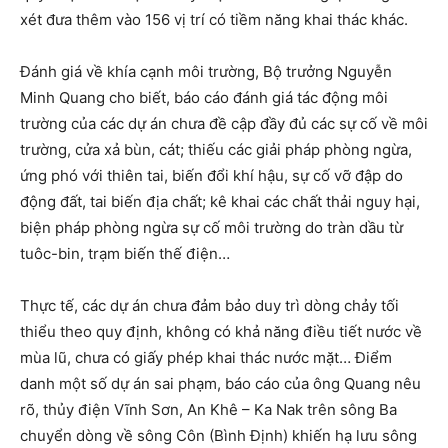
xét đưa thêm vào 156 vị trí có tiềm năng khai thác khác.
Đánh giá về khía cạnh môi trường, Bộ trưởng Nguyễn
Minh Quang cho biết, báo cáo đánh giá tác động môi
trường của các dự án chưa đề cập đầy đủ các sự cố về môi
trường, cửa xả bùn, cát; thiếu các giải pháp phòng ngừa,
ứng phó với thiên tai, biến đổi khí hậu, sự cố vỡ đập do
động đất, tai biến địa chất; kê khai các chất thải nguy hại,
biện pháp phòng ngừa sự cố môi trường do tràn dầu từ
tuôc-bin, trạm biến thế điện…
Thực tế, các dự án chưa đảm bảo duy trì dòng chảy tối
thiểu theo quy định, không có khả năng điều tiết nước về
mùa lũ, chưa có giấy phép khai thác nước mặt… Điểm
danh một số dự án sai phạm, báo cáo của ông Quang nêu
rõ, thủy điện Vĩnh Sơn, An Khê – Ka Nak trên sông Ba
chuyển dòng về sông Côn (Bình Định) khiến hạ lưu sông