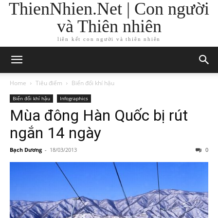
ThienNhien.Net | Con người
và Thiên nhiên
liên kết con người và thiên nhiên
Home
Tiêu điểm
Biến đổi khí hậu
Biến đổi khí hậu
Infographics
Mùa đông Hàn Quốc bị rút
ngắn 14 ngày
Bạch Dương
-
18/03/2013
0