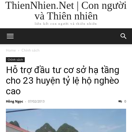
ThienNhien.Net | Con người
và Thiên nhiên
liên kết con người và thiên nhiên
Home
Chính sách
Chính sách
Hỗ trợ đầu tư cơ sở hạ tầng
cho 23 huyện tỷ lệ hộ nghèo
cao
Hồng Ngọc
-
07/02/2013
0