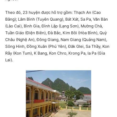
Theo đó, 23 huyện được hỗ trợ gồm: Thạch An (Cao
Bằng); Lâm Bình (Tuyên Quang), Bát Xát, Sa Pa, Văn Bàn
(Lào Cai), Bình Gia, Đình Lập (Lạng Sơn), Mường Chà,
Tuần Giáo (Điện Biên), Đà Bắc, Kim Bôi (Hòa Bình), Quỳ
Châu (Nghệ An), Đông Giang, Nam Giang (Quảng Nam),
Sông Hinh, Đồng Xuân (Phú Yên), Đăk Glei, Sa Thầy, Kon
Rẫy (Kon Tum), K Bang, Kon Chro, Krong Pa, Ia Pa (Gia
Lai).