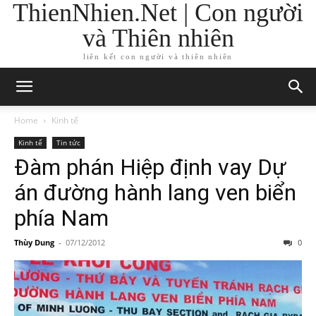
ThienNhien.Net | Con người
và Thiên nhiên
liên kết con người và thiên nhiên
Home
Kinh tế
Kinh tế
Tin tức
Đàm phán Hiệp định vay Dự
án đường hành lang ven biển
phía Nam
Thùy Dung
-
07/12/2012
0