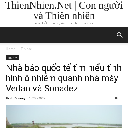
ThienNhien.Net | Con người
và Thiên nhiên
liên kết con người và thiên nhiên
Home
Tin tức
Tin tức
Nhà báo quốc tế tìm hiểu tình
hình ô nhiễm quanh nhà máy
Vedan và Sonadezi
Bạch Dương
-
12/10/2012
0