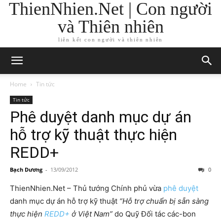
ThienNhien.Net | Con người
và Thiên nhiên
liên kết con người và thiên nhiên
Home
Tin tức
Tin tức
Phê duyệt danh mục dự án
hỗ trợ kỹ thuật thực hiện
REDD+
Bạch Dương
-
13/09/2012
0
ThienNhien.Net – Thủ tướng Chính phủ vừa
phê duyệt
danh mục dự án hỗ trợ kỹ thuật
“Hỗ trợ chuẩn bị sẵn sàng
thực hiện
REDD+
ở Việt Nam”
do Quỹ Đối tác các-bon