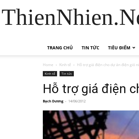
ThienNhien.Ne
TRANG CHỦ
TIN TỨC
TIÊU ĐIỂM
Home
Kinh tế
Hỗ trợ giá điện cho dự án điện gió nố
Kinh tế
Tin tức
Hỗ trợ giá điện c
Bạch Dương
-
14/06/2012