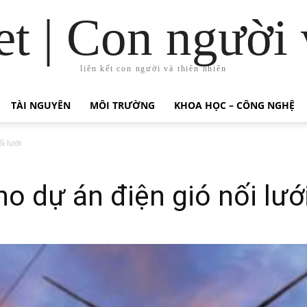
t | Con người 
liên kết con người và thiên nhiên
TÀI NGUYÊN
MÔI TRƯỜNG
KHOA HỌC – CÔNG NGHỆ
i lưới
ho dự án điện gió nối lướ