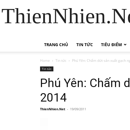
ThienNhien.Ne
TRANG CHỦ
TIN TỨC
TIÊU ĐIỂM
Home
Tin tức
Phú Yên: Chấm dứt sản xuất gạch n
Tin tức
Phú Yên: Chấm d
2014
ThienNhien.Net
-
19/09/2011