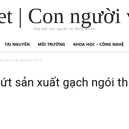
t | Con người 
liên kết con người và thiên nhiên
TÀI NGUYÊN
MÔI TRƯỜNG
KHOA HỌC – CÔNG NGHỆ
gói thủ công vào năm 2014
ứt sản xuất gạch ngói t