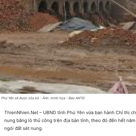
nh Phú Yên sẽ được xóa bỏ - Ảnh: minh họa - Báo ANTĐ
ThienNhien.Net – UBND tỉnh Phú Yên vừa ban hành Chỉ thị chấ
nung bằng lò thủ công trên địa bàn tỉnh, theo đó đến hết nă
ngói đất sét nung.