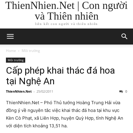
ThienNhien.Net | Con người
và Thiên nhiên
liên kết con người và thiên nhiên
Home
Môi trường
Môi trường
Cấp phép khai thác đá hoa
tại Nghệ An
ThienNhien.Net
-
25/02/2011
0
ThienNhien.Net – Phó Thủ tướng Hoàng Trung Hải vừa
đồng ý về nguyên tắc việc khai thác đá hoa tại khu vực
Kèn Cò Phạt, xã Liên Hợp, huyện Quỳ Hợp, tỉnh Nghệ An
với diện tích khoảng 13,51 ha.