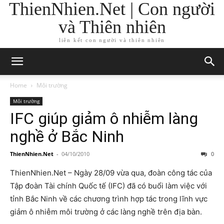
ThienNhien.Net | Con người
và Thiên nhiên
liên kết con người và thiên nhiên
Home
Môi trường
Môi trường
IFC giúp giảm ô nhiễm làng
nghề ở Bắc Ninh
ThienNhien.Net
-
04/10/2010
0
ThienNhien.Net – Ngày 28/09 vừa qua, đoàn công tác của
Tập đoàn Tài chính Quốc tế (IFC) đã có buổi làm việc với
tỉnh Bắc Ninh về các chương trình hợp tác trong lĩnh vực
giảm ô nhiễm môi trường ở các làng nghề trên địa bàn.