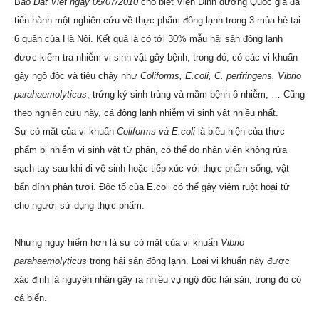
B
áo Đất Việt ngày 05/07/2010
cho biết Viện Dinh dưỡng Quốc gia đã
tiến hành một nghiên cứu về thực phẩm đông lạnh trong 3 mùa hè tại
6 quận của Hà Nội. Kết quả là có tới 30% mẫu hải sản đông lạnh
được kiểm tra nhiễm vi sinh vật gây bệnh, trong đó, có các vi khuẩn
gây ngộ độc và tiêu chảy như
Coliforms, E.coli, C. perfringens, Vibrio
parahaemolyticus
, trứng ký sinh trùng và mầm bệnh ô nhiễm, … Cũng
theo nghiên cứu này, cá đông lạnh nhiễm vi sinh vật nhiều nhất.
Sự có mặt của vi khuẩn
Coliforms và E.coli
là biểu hiện của thực
phẩm bị nhiễm vi sinh vật từ phân, có thể do nhân viên không rửa
sạch tay sau khi đi vệ sinh hoặc tiếp xúc với thực phẩm sống, vật
bẩn dính phân tươi. Độc tố của E.coli có thể gây viêm ruột hoại tử
cho người sử dụng thực phẩm.
Nhưng nguy hiểm hơn là sự có mặt của vi khuẩn
Vibrio
parahaemolyticus
trong hải sản đông lạnh. Loại vi khuẩn này được
xác định là nguyên nhân gây ra nhiều vụ ngộ độc hải sản, trong đó có
cá biển.