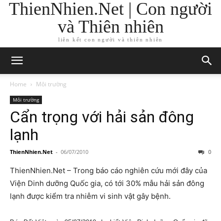
ThienNhien.Net | Con người
và Thiên nhiên
liên kết con người và thiên nhiên
Home
Môi trường
Môi trường
Cẩn trọng với hải sản đông
lạnh
ThienNhien.Net
-
06/07/2010
0
ThienNhien.Net – Trong báo cáo nghiên cứu mới đây của
Viện Dinh dưỡng Quốc gia, có tới 30% mẫu hải sản đông
lạnh được kiểm tra nhiễm vi sinh vật gây bệnh.