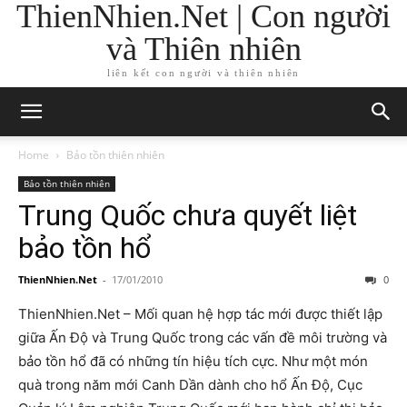
ThienNhien.Net | Con người
và Thiên nhiên
liên kết con người và thiên nhiên
Home
Bảo tồn thiên nhiên
Bảo tồn thiên nhiên
Trung Quốc chưa quyết liệt
bảo tồn hổ
ThienNhien.Net
-
17/01/2010
0
ThienNhien.Net – Mối quan hệ hợp tác mới được thiết lập
giữa Ấn Độ và Trung Quốc trong các vấn đề môi trường và
bảo tồn hổ đã có những tín hiệu tích cực. Như một món
quà trong năm mới Canh Dần dành cho hổ Ấn Độ, Cục