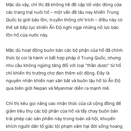
Mặc dù vậy, chỉ thị đã không hề đề cập tới việc đóng cửa
các trang trại nuôi hổ – một vấn đề lâu nay khiến Trung
Quốc bị giới bảo tồn, truyền thông chỉ trích – điều này có
thể sẽ tiếp tục khiến Ấn Độ nghi ngại những nỗ lực bảo
tồn hổ của nước này.
Mặc dù hoạt động buôn bán các bộ phận của hổ đã chính
thức bị coi là hành vi bất hợp pháp ở Trung Quốc, nhưng
nhu cầu không ngừng tăng đối với loại ”thần dược” từ hổ
chỉ khiến thị trường chợ đen thêm sôi động. Đây là
nguyên nhân khiến nạn săn bắt và buôn lậu hổ từ Ấn Độ
qua biên giới Nepan và Myanmar diễn ra mạnh mẽ.
Chỉ thị kêu gọi nâng cao nhận thức của cả cộng đồng để
giảm tiêu thụ các bộ phận của hổ và tẩy chay buôn bán
trái phép các sản phẩm này trong toàn xã hội, khuyến
khích người dân tố giác tội phạm xâm hại đời sống hoang