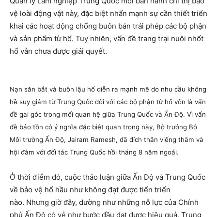
Quản lý Lâm nghiệp Trung Quốc mới ban hành chỉ thị bảo
vệ loài động vật này, đặc biệt nhấn mạnh sự cần thiết triển
khai các hoạt động chống buôn bán trái phép các bộ phận
và sản phẩm từ hổ. Tuy nhiên, vấn đề trang trại nuôi nhốt
hổ vẫn chưa được giải quyết.
Nạn săn bắt và buôn lậu hổ diễn ra mạnh mẽ do nhu cầu không
hề suy giảm từ Trung Quốc đối với các bộ phận từ hổ vốn là vấn
đề gai góc trong mối quan hệ giữa Trung Quốc và Ấn Độ. Vì vấn
đề bảo tồn có ý nghĩa đặc biệt quan trọng này, Bộ trưởng Bộ
Môi trường Ấn Độ, Jairam Ramesh, đã đích thân viếng thăm và
hội đàm với đối tác Trung Quốc hồi tháng 8 năm ngoái.
Ở thời điểm đó, cuộc thảo luận giữa Ấn Độ và Trung Quốc
về bảo vệ hổ hầu như không đạt được tiển triển
nào. Nhưng giờ đây, dường như những nỗ lực của Chính
phủ Ấn Độ có vẻ như bước đầu đạt được hiệu quả. Trung