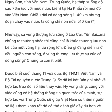
Nguy Sơn, tỉnh Vân Nam, Trung Quốc, hạ thấp xuống độ
cao 76m (so với mực nước biển) tại Hà Khẩu rồi mới đổ
vào Việt Nam. Chiều dài cả dòng sông 1.149 km nhưng
đoạn chảy vào nước ta cũng chỉ non nửa, 510 km (*).
Như vậy, cả vùng thượng lưu sông ở Lào Cai, Yên Bái…mà
chúng ta thường nhắc tới cũng chỉ là khúc thượng lưu nhỏ
bé của một vùng hạ lưu rộng lớn. Điều gì đang diễn ra ở
đầu nguồn con sông, ở vùng thượng lưu thực sự của cả
dòng sông? Chúng ta còn ít biết.
Được biết cuối tháng 11 vừa qua, Bộ TNMT Việt Nam và
Bộ Tài nguyên nước Trung Quốc đã ký kết Bản ghi nhớ về
hợp tác trao đổi số liệu thuỷ văn. Hy vọng rằng, cùng với
việc củng cố hệ thống thông tin quan trắc của mình, sự
hợp tác với Trung Quốc sẽ giúp Việt Nam có thêm nguồn
số liệu tham khảo tốt để có thể đánh giá đầy đủ hơn về