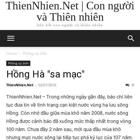
ThienNhien.Net | Con người
và Thiên nhiên
liên kết con người và thiên nhiên
Home
Phóng sự ảnh
Phóng sự ảnh
Hồng Hà "sa mạc"
ThienNhien.Net
-
02/01/2010
0
ThienNhien.Net – Trong những ngày gần đây, báo chí liên
tục đưa tin về tình trạng cạn kiệt nước vùng hạ lưu sông
Hồng. Còn nhớ đầu giữa mùa khô năm 2008, nước sông
Hồng được cảnh báo đã xuống mức thấp nhất trong vòng
100 năm. Chưa đầy 2 năm sau, mới qua đầu mùa khô
nhưng mực nước sông lại tiếp tục phá kỷ lục của 107 năm.