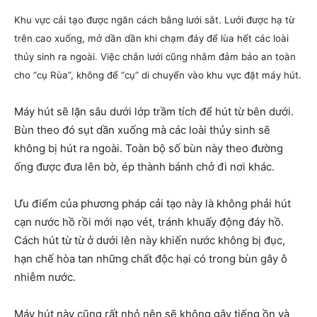
Khu vực cải tạo được ngăn cách bằng lưới sắt. Lưới được hạ từ
trên cao xuống, mở dần dần khi chạm đáy để lùa hết các loài
thủy sinh ra ngoài. Việc chắn lưới cũng nhằm đảm bảo an toàn
cho “cụ Rùa”, không để “cụ” di chuyển vào khu vực đặt máy hút.
Máy hút sẽ lặn sâu dưới lớp trầm tích để hút từ bên dưới.
Bùn theo đó sụt dần xuống mà các loài thủy sinh sẽ
không bị hút ra ngoài. Toàn bộ số bùn này theo đường
ống được đưa lên bờ, ép thành bánh chở đi nơi khác.
Ưu điểm của phương pháp cải tạo này là không phải hút
cạn nước hồ rồi mới nạo vét, tránh khuấy động đáy hồ.
Cách hút từ từ ở dưới lên này khiến nước không bị đục,
hạn chế hòa tan những chất độc hại có trong bùn gây ô
nhiễm nước.
Máy hút này cũng rất nhỏ nên sẽ không gây tiếng ồn và