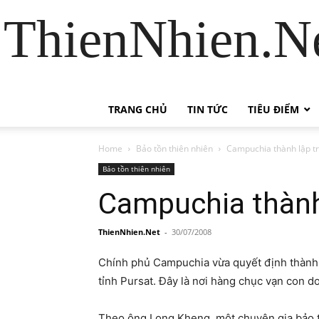
ThienNhien.Ne
TRANG CHỦ
TIN TỨC
TIÊU ĐIỂM
Home
Bảo tồn thiên nhiên
Campuchia thành lập tr
Bảo tồn thiên nhiên
Campuchia thành 
ThienNhien.Net
-
30/07/2008
Chính phủ Campuchia vừa quyết định thành l
tỉnh Pursat. Đây là nơi hàng chục vạn con dơi
Theo ông Long Kheng, một chuyên gia bảo tồn