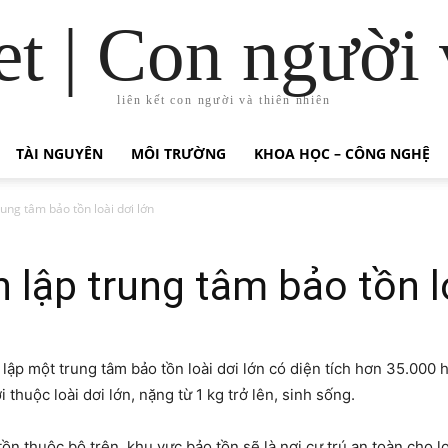
t | Con người 
liên kết con người và thiên nhiên
TÀI NGUYÊN
MÔI TRƯỜNG
KHOA HỌC – CÔNG NGHỆ
ung tâm bảo tồn loài dơi lớn
lập trung tâm bảo tồn lo
ập một trung tâm bảo tồn loài dơi lớn có diện tích hơn 35.000
 thuộc loài dơi lớn, nặng từ 1 kg trở lên, sinh sống.
 thuộc bộ trên, khu vực bảo tồn sẽ là nơi cư trú an toàn cho loà