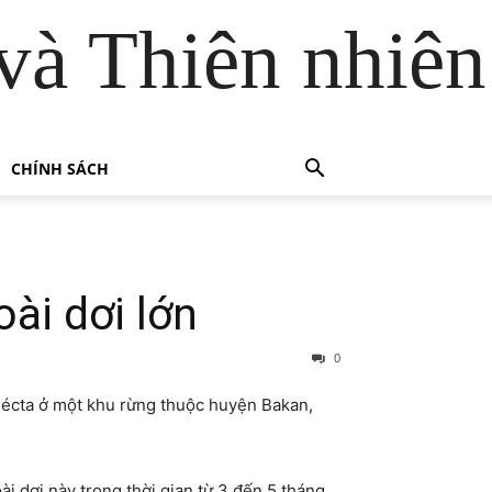
và Thiên nhiên
CHÍNH SÁCH
ài dơi lớn
0
 hécta ở một khu rừng thuộc huyện Bakan,
i dơi này trong thời gian từ 3 đến 5 tháng