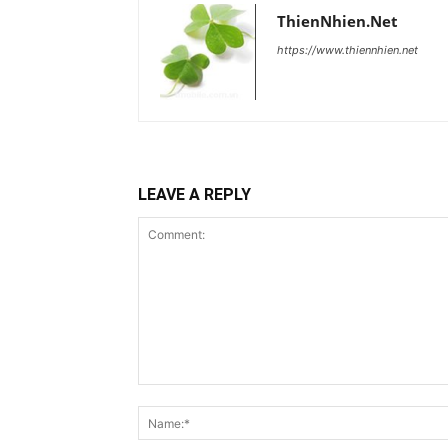
ThienNhien.Net
https://www.thiennhien.net
LEAVE A REPLY