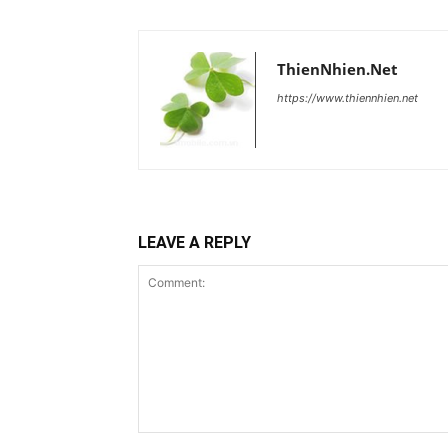
ThienNhien.Net
https://www.thiennhien.net
LEAVE A REPLY