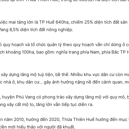
iệc mai táng lớn là TP Huế 640ha, chiếm 25% diện tích đất sản 
ang 6,5% diện tích đất nông nghiệp.
có quy hoạch và tổ chức quản lý theo quy hoạch vẫn chỉ dừng ở 
 tích khoảng 100ha, bao gồm: nghĩa trang phía Nam, phía Bắc TP 
, xây dựng lăng mộ tuỳ tiện, bề thế. Nhiều khu vực dân cư còn m
ực nhà ở, khu dân cư… gây ảnh hưởng nặng nề đến cảnh quan, mô
n, huyện Phú Vang có phong trào xây dựng lăng mộ với quy mô, bề
ạng xây cất mộ to, lăng lớn vẫn tiếp tục diễn ra.
 đến năm 2010, hướng đến 2020, Thừa Thiên Huế hướng đến mục t
tiền mới hiếu thảo với người đã khuất.