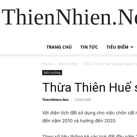
ThienNhien.Ne
TRANG CHỦ
TIN TỨC
TIÊU ĐIỂM
Home
Môi trường
Thừa Thiên Huế sẽ quy hoạch ng
Môi trường
Thừa Thiên Huế s
ThienNhien.Net
-
12/04/2008
Với diện tích đất sử dụng cho việc chôn cất
đến năm 2010 và hướng đến 2020.
Theo số liệu thống kê các loại đất đầu năm 