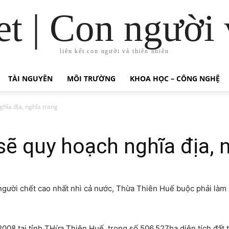
t | Con người 
liên kết con người và thiên nhiên
TÀI NGUYÊN
MÔI TRƯỜNG
KHOA HỌC – CÔNG NGHỆ
hĩa địa, nghĩa trang
ẽ quy hoạch nghĩa địa, n
 người chết cao nhất nhì cả nước, Thừa Thiên Huế buộc phải làm 
2008 tại tỉnh THừa Thiên Huế, trong số 506.527ha diện tích đất t