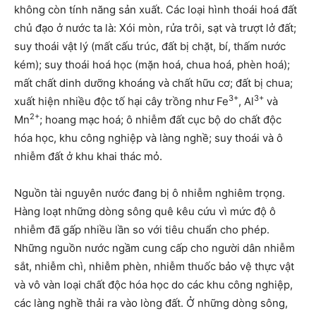
không còn tính năng sản xuất. Các loại hình thoái hoá đất
chủ đạo ở nước ta là: Xói mòn, rửa trôi, sạt và trượt lở đất;
suy thoái vật lý (mất cấu trúc, đất bị chặt, bí, thấm nước
kém); suy thoái hoá học (mặn hoá, chua hoá, phèn hoá);
mất chất dinh dưỡng khoáng và chất hữu cơ; đất bị chua;
3+
3+
xuất hiện nhiều độc tố hại cây trồng như Fe
, Al
và
2+
Mn
; hoang mạc hoá; ô nhiễm đất cục bộ do chất độc
hóa học, khu công nghiệp và làng nghề; suy thoái và ô
nhiễm đất ở khu khai thác mỏ.
Nguồn tài nguyên nước đang bị ô nhiễm nghiêm trọng.
Hàng loạt những dòng sông quê kêu cứu vì mức độ ô
nhiễm đã gấp nhiều lần so với tiêu chuẩn cho phép.
Những nguồn nước ngầm cung cấp cho người dân nhiễm
sắt, nhiễm chì, nhiễm phèn, nhiễm thuốc bảo vệ thực vật
và vô vàn loại chất độc hóa học do các khu công nghiệp,
các làng nghề thải ra vào lòng đất. Ở những dòng sông,