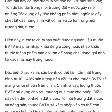
Các loại này có đặc điểm là rất độc đối với mọi sinh vật;
Tồn dư lâu dài trong môi trường đất – nước gây ra ô
nhiễm; Tác dụng gây độc không phân biệt, nghĩa là gây
chết tất cả những sinh vật có hại và có lợi trong môi
trường đất, nước.
Hiện nay, nước ta chưa sản xuất được nguyên liệu thuốc
BVTV mà phải nhập khẩu để gia công hoặc nhập khẩu
thuốc thành phẩm bao gói lớn để sang chai đóng gói nhỏ
tại các nhà máy trong nước.
Đặc biệt ở rau xanh, sâu bệnh có thể làm tổn thất trung
bình từ 10 – 40% sản lượng nên đầu tư cho thuốc BVTV sẽ
mang lại lợi nhuận trên 5 lần. Chính vì vậy, lượng thuốc
BVTV sử dụng cho rau thường quá mức cho phép. Điều
này dẫn đến ô nhiễm đất, nước. Từ môi trường đất, nước
và nông sản, thuốc BVTV sẽ xâm nhập vào cơ thể con
người và tích tụ lâu dài gây các bệnh như ung thư, tổn