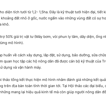
 diện tích tưới từ 1,2- 1,5ha. Đây là kỹ thuật tưới hiện đại, tiết
ng khoảng đất nhỏ ở gốc, nước ngấm vào những vùng đất có sự h
a khô.
 50% giá trị vật tư (Máy bơm, vòi phun ly tâm, dây diện, ống nhự
 từng mô hình).
ập huấn về cách xây dựng, lắp đặt, sử dụng, bảo dưỡng, sữa chữ
am quan học tập các hộ nông dân đã được cán bộ kỹ thuật của 
 sử dụng và vận hành máy.
 thảo tổng kết thực hiện mô hình nhằm đánh giá những kết quả 
 trên địa bàn toàn tỉnh thời gian tới. Tại Hội thảo các đại biểu
những mang lại hiệu quả kinh tế mà còn giúp người nông dân đổi