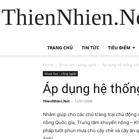
ThienNhien.Ne
TRANG CHỦ
TIN TỨC
TIÊU ĐIỂM
Home
Khoa học - công nghệ
Áp dụng hệ thống tướ
Khoa học - công nghệ
Áp dụng hệ thống
ThienNhien.Net
-
12/01/2008
Nhằm giúp cho các chủ trang trại chủ động
nông Quốc gia, Trung tâm khuyến nông – Kh
pháp tưới phun mưa cho cây chè và cây ăn 
Anh).