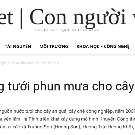
t | Con người 
liên kết con người và thiên nhiên
TÀI NGUYÊN
MÔI TRƯỜNG
KHOA HỌC – CÔNG NGHỆ
i phun mưa cho cây chè, cây ăn quả
 tưới phun mưa cho cây 
 nguồn nước tưới cho cây ăn quả, cây chè công nghiệp, năm 200
uyến lâm Hà Tĩnh triển khai xây dựng mô hình Khuyến Công the
quả tại các xã Trường Sơn (Hương Sơn), Hương Trà (Hương Khê)