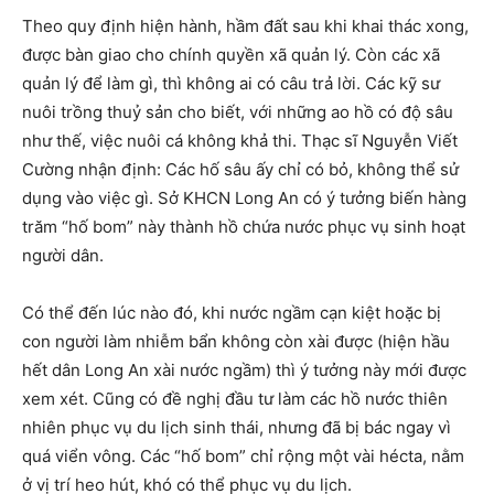
Theo quy định hiện hành, hầm đất sau khi khai thác xong,
được bàn giao cho chính quyền xã quản lý. Còn các xã
quản lý để làm gì, thì không ai có câu trả lời. Các kỹ sư
nuôi trồng thuỷ sản cho biết, với những ao hồ có độ sâu
như thế, việc nuôi cá không khả thi. Thạc sĩ Nguyễn Viết
Cường nhận định: Các hố sâu ấy chỉ có bỏ, không thể sử
dụng vào việc gì. Sở KHCN Long An có ý tưởng biến hàng
trăm “hố bom” này thành hồ chứa nước phục vụ sinh hoạt
người dân.
Có thể đến lúc nào đó, khi nước ngầm cạn kiệt hoặc bị
con người làm nhiễm bẩn không còn xài được (hiện hầu
hết dân Long An xài nước ngầm) thì ý tưởng này mới được
xem xét. Cũng có đề nghị đầu tư làm các hồ nước thiên
nhiên phục vụ du lịch sinh thái, nhưng đã bị bác ngay vì
quá viển vông. Các “hố bom” chỉ rộng một vài hécta, nằm
ở vị trí heo hút, khó có thể phục vụ du lịch.