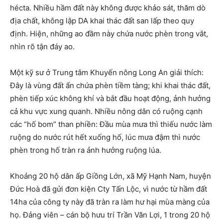
hécta. Nhiều hầm đất này không được khảo sát, thăm dò
địa chất, không lập DA khai thác đất san lấp theo quy
định. Hiện, những ao đầm này chứa nước phèn trong vắt,
nhìn rõ tận đáy ao.
Một kỹ sư ở Trung tâm Khuyến nông Long An giải thích:
Đây là vùng đất ẩn chứa phèn tiềm tàng; khi khai thác đất,
phèn tiếp xúc không khí và bắt đầu hoạt động, ảnh hưởng
cả khu vực xung quanh. Nhiều nông dân có ruộng cạnh
các “hố bom” than phiền: Đầu mùa mưa thì thiếu nước làm
ruộng do nước rút hết xuống hố, lúc mưa đậm thì nước
phèn trong hố tràn ra ảnh hưởng ruộng lúa.
Khoảng 20 hộ dân ấp Giồng Lớn, xã Mỹ Hạnh
Nam
, huyện
Đức Hoà đã gửi đơn kiện Cty Tấn Lộc, vì nước từ hầm đất
14ha của công ty này đã tràn ra làm hư hại mùa màng của
họ. Đảng viên – cán bộ hưu trí Trần Văn Lợi, 1 trong 20 hộ