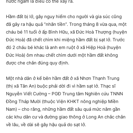
nước ngầm là điều có thể xảy ra.
Hầm đất bị lở, gây nguy hiểm cho người và gia súc cũng
đã gây ra hậu quả “nhãn tiền”. Trong tháng 8 vừa qua, một
cháu bé 11 tuổi ở ấp Bình Hữu, xã Đức Hoà Thượng (huyện
Đức Hoà) đã chết chìm khi miệng hầm đất bị sạt lở. Trước
đó 2 cháu bé khác là anh em ruột ở xã Hiệp Hoà (huyện
Đức Hoà) ôm nhau chết chìm dưới một hầm đất không
được che chắn đúng quy định.
Một nhà dân ở kế bên hầm đất ở xã Nhơn Thạnh Trung
(thị xã Tân An) buộc phải dời đi vì hầm sạt lở. Thạc sĩ
Nguyễn Viết Cường – PGĐ Trung tâm Nghiên cứu TNNN
Đồng Tháp Mười (thuộc Viện KHKT nông nghiệp Miền
Nam) – cho rằng, những hầm đất sâu quá mức nằm gần
các khu dân cư và đường giao thông ở Long An chắc chắn
về lâu, về dài sẽ gây hậu quả do sạt lở.