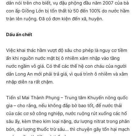
dân nói trên cho biết, vụ đậu phộng đầu năm 2007 của bà
con ấp Giồng Lớn bị tổn thất từ 50 đến 100% do nước hầm
tràn lên ruộng. Đã có đơn kiện đến xã, huyện.
Dấu ấn chết
Việc khai thác hầm vượt độ sâu cho phép là nguy cơ tiềm
ẩn khi nguồn nước mặt bị ô nhiễm xâm nhập vào tầng
nước ngầm vô giá. Có thể các thế hệ con cháu của người
dân Long An mới phải trả giá, vì quá trình ô nhiễm và xâm
nhập diễn ra rất chậm.
Tiến sĩ Mai Thành Phụng – Trung tâm Khuyến nông quốc
gia – cho rằng, nếu không đắp bờ bao tốt, để nước thải
của các cơ sở công nghiệp, nước ruộng rút xuống các hố
sâu ấy, kèm theo kim loại nặng, dư lượng nitrat trong phân
bón, dư lượng thuốc trừ sâu… thì chuyện gây tổn hại mạch