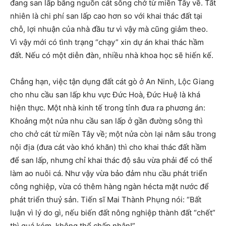
đang san lấp bằng nguồn cát sông chở từ miền Tây về. Tất
nhiên là chi phí san lấp cao hơn so với khai thác đất tại
chỗ, lợi nhuận của nhà đầu tư vì vậy mà cũng giảm theo.
Vì vậy mới có tình trạng “chạy” xin dự án khai thác hầm
đất. Nếu có một diễn đàn, nhiều nhà khoa học sẽ hiến kế.
Chẳng hạn, việc tận dụng đất cát gò ở An Ninh, Lộc Giang
cho nhu cầu san lấp khu vực Đức Hoà, Đức Huệ là khá
hiện thực. Một nhà kinh tế trong tỉnh đưa ra phương án:
Khoảng một nửa nhu cầu san lấp ở gần đường sông thì
cho chở cát từ miền Tây về; một nửa còn lại nằm sâu trong
nội địa (đưa cát vào khó khăn) thì cho khai thác đất hầm
để san lấp, nhưng chỉ khai thác độ sâu vừa phải để có thể
làm ao nuôi cá. Như vậy vừa bảo đảm nhu cầu phát triển
công nghiệp, vừa có thêm hàng ngàn hécta mặt nước để
phát triển thuỷ sản. Tiến sĩ Mai Thành Phụng nói: “Bất
luận vì lý do gì, nếu biến đất nông nghiệp thành đất “chết”
thì quá kém, không thể chấp nhận!”.