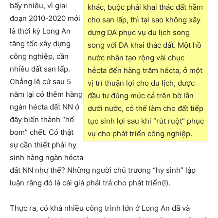
bấy nhiêu, vì giai
khác, buộc phải khai thác đất hầm
đoạn 2010-2020 mới
cho san lấp, thì tại sao không xây
là thời kỳ Long An
dựng DA phục vụ du lịch song
tăng tốc xây dựng
song với DA khai thác đất. Một hồ
công nghiệp, cần
nước nhân tạo rộng vài chục
nhiều đất san lấp.
hécta đến hàng trăm hécta, ở một
Chẳng lẽ cứ sau 5
vị trí thuận lợi cho du lịch, được
năm lại có thêm hàng
đầu tư đúng mức cả trên bờ lẫn
ngàn hécta đất NN ở
dưới nước, có thể làm cho đất tiếp
đây biến thành “hố
tục sinh lợi sau khi “rút ruột” phục
bom” chết. Có thật
vụ cho phát triển công nghiệp.
sự cần thiết phải hy
sinh hàng ngàn hécta
đất NN như thế? Những người chủ trương “hy sinh” lập
luận rằng đó là cái giá phải trả cho phát triển(!).
Thực ra, có khá nhiều công trình lớn ở Long An đã và