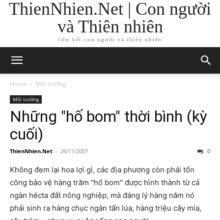
ThienNhien.Net | Con người
và Thiên nhiên
liên kết con người và thiên nhiên
Home
Môi trường
Môi trường
Những "hố bom" thời bình (kỳ
cuối)
ThienNhien.Net
-
26/11/2007
0
Không đem lại hoa lợi gì, các địa phương còn phải tốn
công bảo vệ hàng trăm "hố bom" được hình thành từ cả
ngàn hécta đất nông nghiệp, mà đáng lý hàng năm nó
phải sinh ra hàng chục ngàn tấn lúa, hàng triệu cây mía,