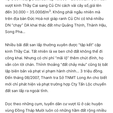
vượt kinh Thầy Cai sang Củ Chi cách vài cây số,giá lên
3
đến 30.000 – 35.000đ/m
. Không phải ngẫu nhiên mà
trên địa bàn Đức Hoà nơi giáp ranh Củ Chi có khá nhiều
DN “chạy” DA khai thác đất như Quảng Thịnh, Thành Hậu,
Song Pha…
Nhiều bãi đất san lấp thường xuyên được “tập kết” cặp
kinh Thầy Cai. Tất nhiên là xe ben chở đất không thể đi
công khai. Nhưng có chi phí “mãi lộ” thêm chút đỉnh, họ
vẫn còn lời chán. Thỉnh thoảng “đất chảy máu” cũng bị bắt
lập biên bản và phạt vi phạm hành chính… 3 triệu đồng.
Đến tháng 08/2007, Thanh tra Sở TNMT Long An cho biết
mới chỉ phát hiện và phạt trường hợp Cty Tấn Lộc chuyển
đất san lấp ra ngoài tỉnh.
Dọc theo những cụm, tuyến dân cư vượt lũ ở các huyện
vùng Đồng Tháp Mười luôn có những hầm đất rộng nhiều