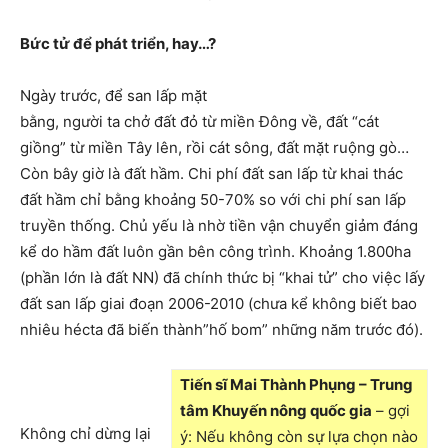
Bức tử để phát triển, hay…?
Ngày trước, để san lấp mặt
bằng, người ta chở đất đỏ từ miền Đông về, đất “cát
giồng” từ miền Tây lên, rồi cát sông, đất mặt ruộng gò…
Còn bây giờ là đất hầm. Chi phí đất san lấp từ khai thác
đất hầm chỉ bằng khoảng 50-70% so với chi phí san lấp
truyền thống. Chủ yếu là nhờ tiền vận chuyển giảm đáng
kể do hầm đất luôn gần bên công trình. Khoảng 1.800ha
(phần lớn là đất NN) đã chính thức bị “khai tử” cho việc lấy
đất san lấp giai đoạn 2006-2010 (chưa kể không biết bao
nhiêu hécta đã biến thành”hố bom” những năm trước đó).
Tiến sĩ Mai Thành Phụng – Trung
tâm Khuyến nông quốc gia
– gợi
Không chỉ dừng lại
ý: Nếu không còn sự lựa chọn nào