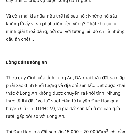
cây tràm… phục vụ cuộc sống con người.
Và còn mai kia nữa, nếu thế hệ sau hỏi: Những hố sâu
khổng lồ ấy vì sự phát triển bền vững? Thật khó có lời
minh giải thoả đáng, bởi đối với tương lai, đó chỉ là những
dấu ấn chết…
Lòng dân không an
Theo quy định của tỉnh Long An, DA khai thác đất san lấp
phải xác định khối lượng và địa chỉ san lấp. Đất được khai
thác ở Long An không được chuyển ra khỏi tỉnh. Nhưng
thực tế thì đất “vô tư” vượt biên từ huyện Đức Hoà qua
huyện Củ Chi (TPHCM), vì giá đất san lấp ở đó cao gấp
rưỡi, gấp đôi so với Long An.
3
Tại Đức Hoà, giá đất san lấp 15.000 – 20.000đ/m
, chỉ cần