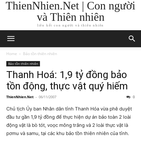
ThienNhien.Net | Con người
và Thiên nhiên
liên kết con người và thiên nhiên
Home
Bảo tồn thiên nhiên
Bảo tồn thiên nhiên
Thanh Hoá: 1,9 tỷ đồng bảo
tồn động, thực vật quý hiếm
ThienNhien.Net
-
06/11/2007
0
Chủ tịch Ủy ban Nhân dân tỉnh Thanh Hóa vừa phê duyệt
đầu tư gần 1,9 tỷ đồng để thực hiện dự án bảo toàn 2 loài
động vật là bò tót, voọc mông trắng và 2 loài thực vật là
pơmu và samu, tại các khu bảo tồn thiên nhiên của tỉnh.