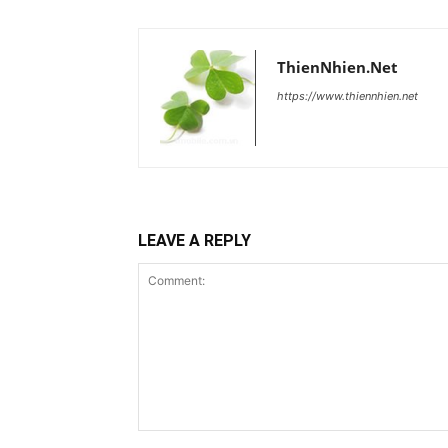
ThienNhien.Net
https://www.thiennhien.net
LEAVE A REPLY