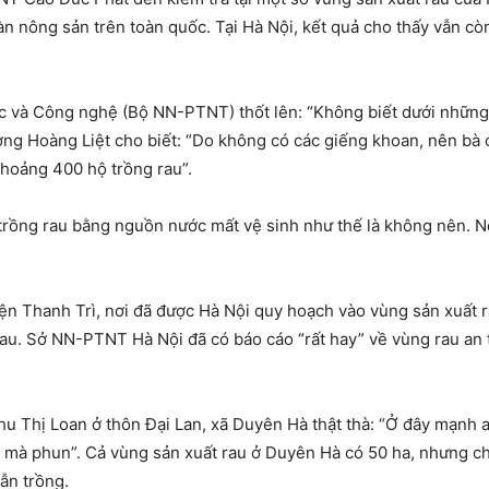
oàn nông sản trên toàn quốc. Tại Hà Nội, kết quả cho thấy vẫn c
 và Công nghệ (Bộ NN-PTNT) thốt lên: “Không biết dưới những g
 Hoàng Liệt cho biết: “Do không có các giếng khoan, nên bà co
khoảng 400 hộ trồng rau”.
rồng rau bằng nguồn nước mất vệ sinh như thế là không nên. Nế
n Thanh Trì, nơi đã được Hà Nội quy hoạch vào vùng sản xuất ra
rau. Sở NN-PTNT Hà Nội đã có báo cáo “rất hay” về vùng rau an 
u Thị Loan ở thôn Đại Lan, xã Duyên Hà thật thà: “Ở đây mạnh a
ẻ mà phun”. Cả vùng sản xuất rau ở Duyên Hà có 50 ha, nhưng chỉ 
ẫn trồng.