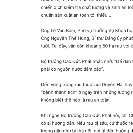
chiến dịch kiểm tra chất lượng vệ sinh an t
chuẩn sản xuất an toàn tối thiểu…
Ông Lê Văn Bầm, Phó vụ trưởng Vụ Khoa học
Ông Nguyễn Thế Hùng, Bí thư Đảng ủy phường
tưới. Tại đây, vẫn còn khoảng 60 ha rau với 
Bộ trưởng Cao Đức Phát nhắc nhở: “Để dân t
phải có nguồn nước đảm bảo”.
Đến vùng trồng rau thuộc xã Duyên Hà, huyệ
“bệnh thành tích” ở ngay trên những luống 
không biết thế nào là rau an toàn.
Khi nghe Bộ trưởng Cao Đức Phát hỏi, chị Ch
có ai hướng dẫn. Nếu rau bị sâu, cứ thuốc r
lượng gần như bị thả nổi, nói gì đến hướng d