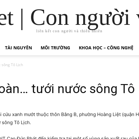
t | Con người 
liên kết con người và thiên nhiên
TÀI NGUYÊN
MÔI TRƯỜNG
KHOA HỌC – CÔNG NGHỆ
c sông Tô Lịch
toàn… tưới nước sông Tô 
i cứu xanh mướt thuộc thôn Bằng B, phường Hoàng Liệt (quận Ho
 sông Tô Lịch.
T Cao Đức Phát đến kiểm tra tại một số vùng sản xuất rau của H