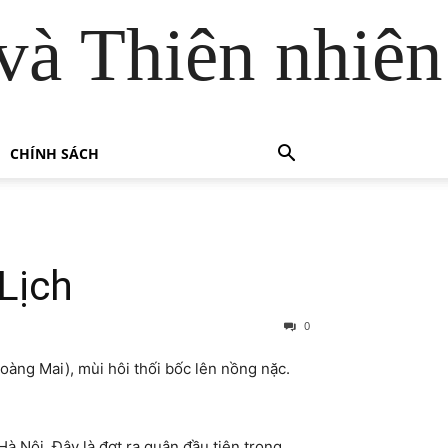
và Thiên nhiên
CHÍNH SÁCH
Lịch
0
àng Mai), mùi hôi thối bốc lên nồng nặc.
à Nội. Đây là đợt ra quân đầu tiên trong