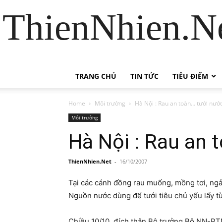
ThienNhien.Ne
TRANG CHỦ
TIN TỨC
TIÊU ĐIỂM
Home
Môi trường
Hà Nội : Rau an toàn… tưới nướ
Môi trường
Hà Nội : Rau an 
ThienNhien.Net
-
16/10/2007
Tại các cánh đồng rau muống, mồng tơi, ngả
Nguồn nước dùng để tưới tiêu chủ yếu lấy từ
Chiều 10/10, đích thân Bộ trưởng Bộ NN-PTN