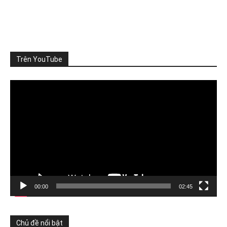
KHI KHÔNG CÒN DƯ ĐỊA MÔI TRƯỜNG
Quy hoạch phát triển thường bắt đầu từ nhu cầu: cần
thêm khu công
...
Xem thêm
Photo
Trên YouTube
Xem trên Facebook
·
Chia sẻ
Video
Player
ThienNhien.Net
4 ngày trước
TỪNG DỰ ÁN ĐỀU ĐẠT CHUẨN, VÌ SAO CẢ VÙNG VẪN QUÁ
TẢI?
Nhà máy đáp ứng quy chuẩn xả thải, khu đô th
...
Xem thêm
Photo
Xem trên Facebook
·
Chia sẻ
00:00
02:45
ThienNhien.Net
5 ngày trước
Chủ đề nổi bật