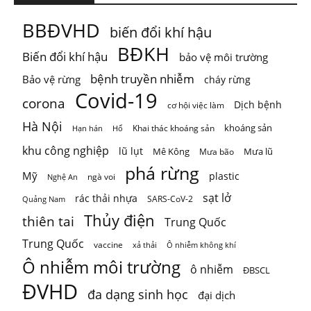
SỨC CHỊU TẢI: CẦN ĐO NHỮNG GÌ?
BBĐVHD
biến đổi khí hậu
Khi nói đến sức chịu tải của môi trường, người ta thường
BĐKH
Biến đổi khí hậu
bảo vệ môi trường
nghĩ đến m
...
Xem thêm
Photo
bệnh truyền nhiễm
Bảo vệ rừng
cháy rừng
Covid-19
corona
Xem trên Facebook
·
Chia sẻ
Dịch bệnh
cơ hội việc làm
Hà Nội
khoáng sản
Khai thác khoáng sản
Hạn hán
Hổ
khu công nghiệp
lũ lụt
Mê Kông
Mưa lũ
Mưa bão
phá rừng
Mỹ
plastic
ngà voi
Nghệ An
sạt lở
rác thải nhựa
SARS-CoV-2
Quảng Nam
Thủy điện
thiên tai
Trung Quốc
Trung Quốc
vaccine
Ô nhiễm không khí
xả thải
Ô nhiễm môi trường
ô nhiễm
ĐBSCL
ĐVHD
đa dạng sinh học
đại dịch