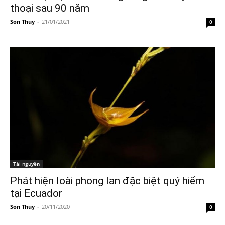
thoại sau 90 năm
Son Thuy
-
21/01/2021
0
Tài nguyên
Phát hiện loài phong lan đặc biệt quý hiếm
tại Ecuador
Son Thuy
-
20/11/2020
0