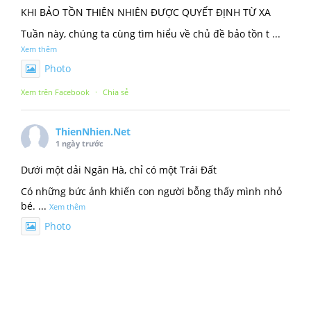
KHI BẢO TỒN THIÊN NHIÊN ĐƯỢC QUYẾT ĐỊNH TỪ XA
Tuần này, chúng ta cùng tìm hiểu về chủ đề bảo tồn t
...
Xem thêm
Photo
Xem trên Facebook
·
Chia sẻ
ThienNhien.Net
1 ngày trước
Dưới một dải Ngân Hà, chỉ có một Trái Đất
Có những bức ảnh khiến con người bỗng thấy mình nhỏ
bé.
...
Xem thêm
Photo
Xem trên Facebook
·
Chia sẻ
ThienNhien.Net
3 ngày trước