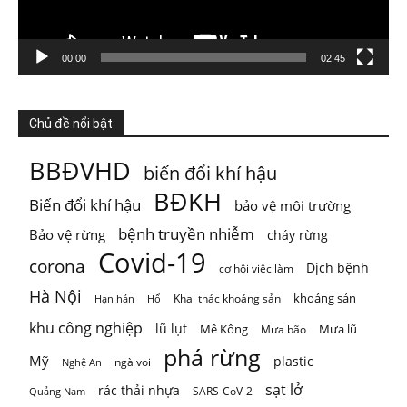
Photo
Xem trên Facebook
·
Chia sẻ
00:00
02:45
ThienNhien.Net
Chủ đề nổi bật
5 ngày trước
Mai Châu mùa em thơm nếp xôi
BBĐVHD
biến đổi khí hậu
Chỉ một câu thơ của Quang Dũng cũng đủ để đưa Mai
BĐKH
Biến đổi khí hậu
bảo vệ môi trường
Châu trở thành một
...
Xem thêm
Photo
bệnh truyền nhiễm
Bảo vệ rừng
cháy rừng
Covid-19
corona
Xem trên Facebook
·
Chia sẻ
Dịch bệnh
cơ hội việc làm
Hà Nội
khoáng sản
Khai thác khoáng sản
Hạn hán
Hổ
khu công nghiệp
lũ lụt
Mê Kông
Mưa lũ
Mưa bão
phá rừng
Mỹ
plastic
ngà voi
Nghệ An
sạt lở
rác thải nhựa
SARS-CoV-2
Quảng Nam