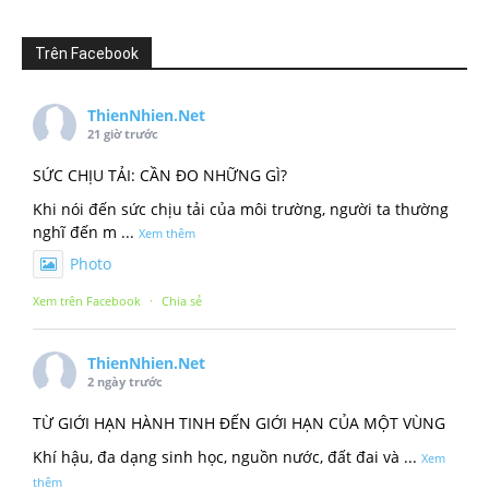
Trên Facebook
ThienNhien.Net
21 giờ trước
SỨC CHỊU TẢI: CẦN ĐO NHỮNG GÌ?
Khi nói đến sức chịu tải của môi trường, người ta thường
nghĩ đến m
...
Xem thêm
Photo
Xem trên Facebook
·
Chia sẻ
ThienNhien.Net
2 ngày trước
TỪ GIỚI HẠN HÀNH TINH ĐẾN GIỚI HẠN CỦA MỘT VÙNG
Khí hậu, đa dạng sinh học, nguồn nước, đất đai và
...
Xem
thêm