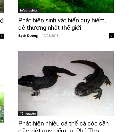
Infographics
Phát hiện sinh vật biển quý hiếm,
hó
dễ thương nhất thế giới
Bạch Dương
-
10/08/2015
0
0
Tài nguyên
Phát hiện nhiều cá thể cá cóc sần
đặc biệt quý hiếm tại Phú Thọ