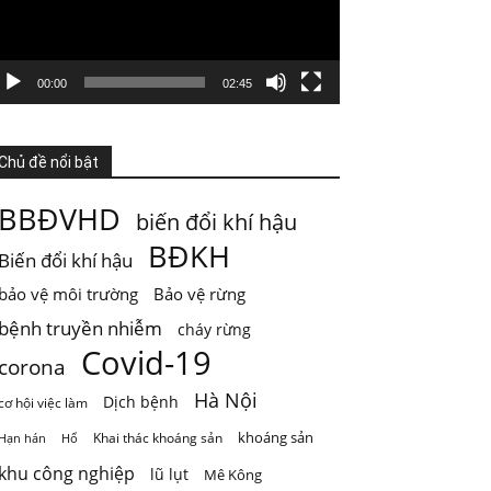
GIỚI HẠN SINH THÁI KHÔNG PHẢI LÀ GIỚI
HẠN PHÁT TRIỂN
Nước từ sông được dùng cho sinh hoạt, tưới
00:00
02:45
ti
...
Xem thêm
Photo
Chủ đề nổi bật
Xem trên Facebook
·
Chia sẻ
BBĐVHD
biến đổi khí hậu
ThienNhien.Net
BĐKH
Biến đổi khí hậu
5 ngày trước
bảo vệ môi trường
Bảo vệ rừng
Mai Châu mùa em thơm nếp xôi
bệnh truyền nhiễm
cháy rừng
Chỉ một câu thơ của Quang Dũng cũng đủ để
Covid-19
đưa Mai Châu trở thành một
...
Xem thêm
corona
Photo
Hà Nội
Dịch bệnh
cơ hội việc làm
Xem trên Facebook
·
Chia sẻ
khoáng sản
Khai thác khoáng sản
Hạn hán
Hổ
khu công nghiệp
lũ lụt
Mê Kông