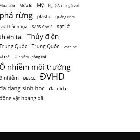
Mỹ
Mưa lũ
Mưa bão
ngà voi
Nghệ An
phá rừng
plastic
Quảng Nam
sạt lở
rác thải nhựa
SARS-CoV-2
Thủy điện
thiên tai
Trung Quốc
Trung Quốc
vaccine
Ô nhiễm không khí
xả thải
Ô nhiễm môi trường
ĐVHD
ô nhiễm
ĐBSCL
đa dạng sinh học
đại dịch
động vật hoang dã