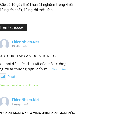
Bão số 10 gây thiệt hại rất nghiêm trọng khiến
19 người chết, 13 người mất tích
Trên Facebook
ThienNhien.Net
13 giờ trước
SỨC CHỊU TẢI: CẦN ĐO NHỮNG GÌ?
Khi nói đến sức chịu tải của môi trường,
người ta thường nghĩ đến m
...
Xem thêm
Photo
Xem trên Facebook
·
Chia sẻ
ThienNhien.Net
2 ngày trước
TỪ GIỚI HẠN HÀNH TINH ĐẾN GIỚI HẠN CỦA