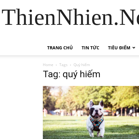
ThienNhien.Ne
TRANG CHỦ
TIN TỨC
TIÊU ĐIỂM
Home
Tags
Quý hiếm
Tag: quý hiếm