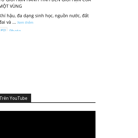
MỘT VÙNG
Khí hậu, đa dạng sinh học, nguồn nước, đất
đai và
...
Xem thêm
Photo
Xem trên Facebook
·
Chia sẻ
ThienNhien.Net
3 ngày trước
KHI HỆ SINH THÁI VƯỢT NGƯỠNG
Thiên nhiên thường tạo cho con người cảm
giác rằng mọi thứ vẫn đang t
...
Xem thêm
Trên YouTube
Photo
Xem trên Facebook
·
Chia sẻ
deo
ayer
ThienNhien.Net
4 ngày trước