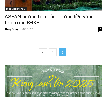
Biến đổi khí hậu
ASEAN hướng tới quản trị rừng bền vững
thích ứng BĐKH
Thùy Dung
-
20/06/2013
0
1
2