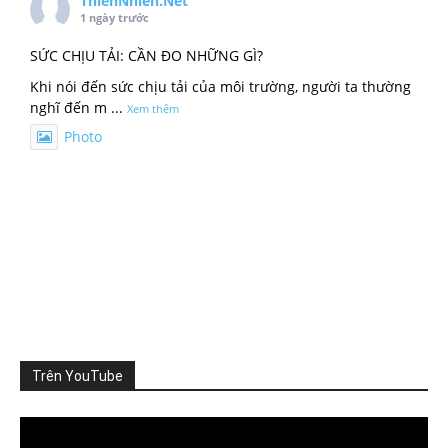
ThienNhien.Net
1 ngày trước
SỨC CHỊU TẢI: CẦN ĐO NHỮNG GÌ?
Khi nói đến sức chịu tải của môi trường, người ta thường
nghĩ đến m
...
Xem thêm
Photo
Xem trên Facebook
·
Chia sẻ
ThienNhien.Net
2 ngày trước
TỪ GIỚI HẠN HÀNH TINH ĐẾN GIỚI HẠN CỦA MỘT VÙNG
Khí hậu, đa dạng sinh học, nguồn nước, đất đai và
...
Xem
thêm
Photo
Trên YouTube
Xem trên Facebook
·
Chia sẻ
Video
Player