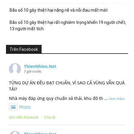
Bão số 10 gây thiệt hại nặng nề và nỗi đau mất mát
Bão số 10 gây thiệt hại rất nghiêm trọng khiến 19 người chết,
13 người mất tích
Trên Facebook
ThienNhien.Net
7 giờ trước
TỪNG DỰ ÁN ĐỀU ĐẠT CHUẨN, VÌ SAO CẢ VÙNG VẪN QUÁ
TẢI?
Nhà máy đáp ứng quy chuẩn xả thải, khu đô th
...
Xem thêm
Photo
Xem trên Facebook
·
Chia sẻ