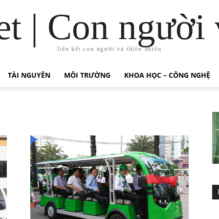
t | Con người 
liên kết con người và thiên nhiên
TÀI NGUYÊN
MÔI TRƯỜNG
KHOA HỌC – CÔNG NGHỆ