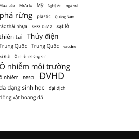
Mỹ
Mưa lũ
Mưa bão
ngà voi
Nghệ An
phá rừng
plastic
Quảng Nam
sạt lở
rác thải nhựa
SARS-CoV-2
Thủy điện
thiên tai
Trung Quốc
Trung Quốc
vaccine
Ô nhiễm không khí
xả thải
Ô nhiễm môi trường
ĐVHD
ô nhiễm
ĐBSCL
đa dạng sinh học
đại dịch
động vật hoang dã