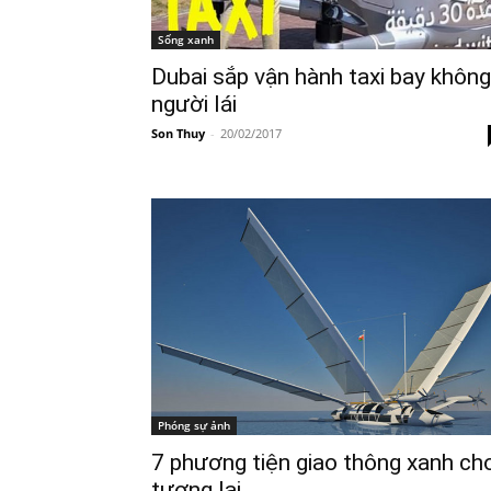
Sống xanh
Dubai sắp vận hành taxi bay không
người lái
Son Thuy
-
20/02/2017
Phóng sự ảnh
7 phương tiện giao thông xanh ch
tương lai