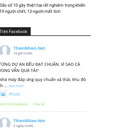
Bão số 10 gây thiệt hại rất nghiêm trọng khiến
19 người chết, 13 người mất tích
Trên Facebook
ThienNhien.Net
14 giờ trước
TỪNG DỰ ÁN ĐỀU ĐẠT CHUẨN, VÌ SAO CẢ
VÙNG VẪN QUÁ TẢI?
Nhà máy đáp ứng quy chuẩn xả thải, khu đô
th
...
Xem thêm
Photo
Xem trên Facebook
·
Chia sẻ
ThienNhien.Net
2 ngày trước