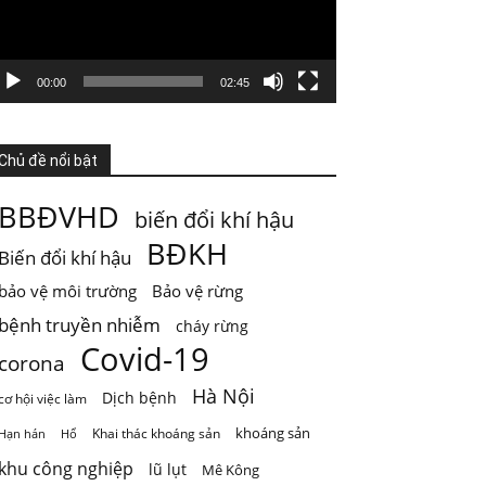
4 ngày trước
KHI HỆ SINH THÁI VƯỢT NGƯỠNG
Thiên nhiên thường tạo cho con người cảm
00:00
02:45
giác rằng mọi thứ vẫn đang t
...
Xem thêm
Photo
Chủ đề nổi bật
Xem trên Facebook
·
Chia sẻ
BBĐVHD
biến đổi khí hậu
ThienNhien.Net
BĐKH
Biến đổi khí hậu
5 ngày trước
bảo vệ môi trường
Bảo vệ rừng
GIỚI HẠN SINH THÁI KHÔNG PHẢI LÀ GIỚI
HẠN PHÁT TRIỂN
bệnh truyền nhiễm
cháy rừng
Covid-19
Nước từ sông được dùng cho sinh hoạt, tưới
corona
ti
...
Xem thêm
Hà Nội
Dịch bệnh
cơ hội việc làm
Photo
khoáng sản
Khai thác khoáng sản
Hạn hán
Hổ
Xem trên Facebook
·
Chia sẻ
khu công nghiệp
lũ lụt
Mê Kông