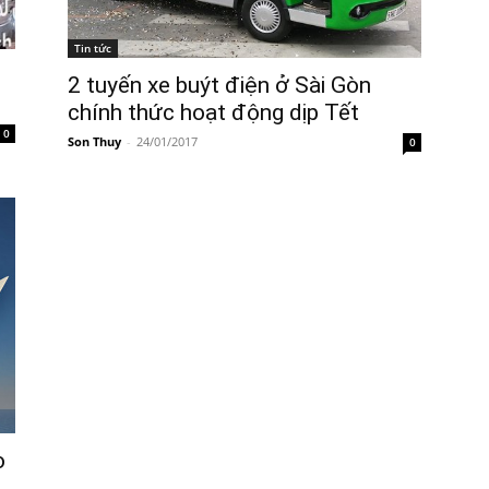
Tin tức
2 tuyến xe buýt điện ở Sài Gòn
chính thức hoạt động dịp Tết
0
Son Thuy
-
24/01/2017
0
o