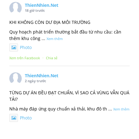
ThienNhien.Net
18 giờ trước
KHI KHÔNG CÒN DƯ ĐỊA MÔI TRƯỜNG
Quy hoạch phát triển thường bắt đầu từ nhu cầu: cần
thêm khu công
...
Xem thêm
Photo
Xem trên Facebook
·
Chia sẻ
ThienNhien.Net
2 ngày trước
TỪNG DỰ ÁN ĐỀU ĐẠT CHUẨN, VÌ SAO CẢ VÙNG VẪN QUÁ
TẢI?
Nhà máy đáp ứng quy chuẩn xả thải, khu đô th
...
Xem thêm
Photo
Xem trên Facebook
·
Chia sẻ