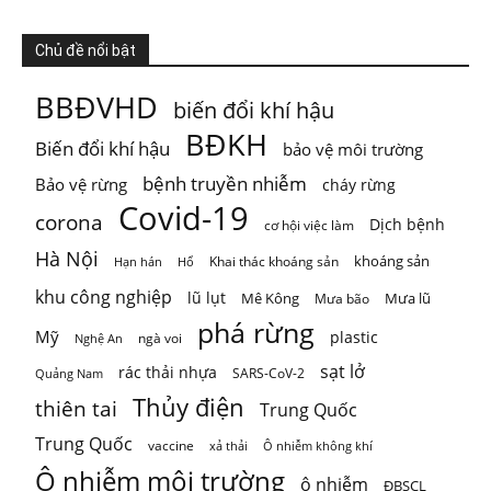
ThienNhien.Net
Chủ đề nổi bật
5 ngày trước
KHI HỆ SINH THÁI VƯỢT NGƯỠNG
BBĐVHD
biến đổi khí hậu
Thiên nhiên thường tạo cho con người cảm giác rằng mọi
BĐKH
Biến đổi khí hậu
bảo vệ môi trường
thứ vẫn đang t
...
Xem thêm
Photo
bệnh truyền nhiễm
Bảo vệ rừng
cháy rừng
Covid-19
corona
Xem trên Facebook
·
Chia sẻ
Dịch bệnh
cơ hội việc làm
Hà Nội
khoáng sản
Khai thác khoáng sản
Hạn hán
Hổ
khu công nghiệp
lũ lụt
Mê Kông
Mưa lũ
Mưa bão
phá rừng
Mỹ
plastic
ngà voi
Nghệ An
sạt lở
rác thải nhựa
SARS-CoV-2
Quảng Nam
Thủy điện
thiên tai
Trung Quốc
Trung Quốc
vaccine
Ô nhiễm không khí
xả thải
Ô nhiễm môi trường
ô nhiễm
ĐBSCL