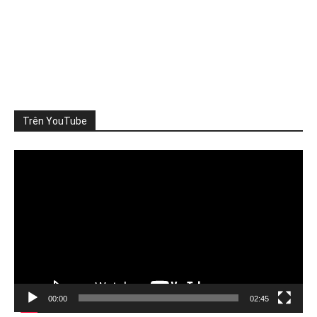
ThienNhien.Net
3 ngày trước
SỨC CHỊU TẢI: CẦN ĐO NHỮNG GÌ?
Khi nói đến sức chịu tải của môi trường, người ta thường
nghĩ đến m
...
Xem thêm
Photo
Trên YouTube
Xem trên Facebook
·
Chia sẻ
Video
Player
ThienNhien.Net
4 ngày trước
TỪ GIỚI HẠN HÀNH TINH ĐẾN GIỚI HẠN CỦA MỘT VÙNG
Khí hậu, đa dạng sinh học, nguồn nước, đất đai và
...
Xem
thêm
Photo
Xem trên Facebook
·
Chia sẻ
00:00
02:45