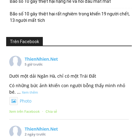
Bão số 10 gây thiệt hại nặng nề và nỗi đau mất mát
Bão số 10 gây thiệt hại rất nghiêm trọng khiến 19 người chết,
13 người mất tích
Trên Facebook
ThienNhien.Net
5 giờ trước
Dưới một dải Ngân Hà, chỉ có một Trái Đất
Có những bức ảnh khiến con người bỗng thấy mình nhỏ
bé.
...
Xem thêm
Photo
Xem trên Facebook
·
Chia sẻ
ThienNhien.Net
2 ngày trước