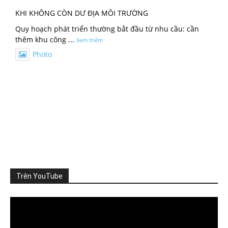
KHI KHÔNG CÒN DƯ ĐỊA MÔI TRƯỜNG
Quy hoạch phát triển thường bắt đầu từ nhu cầu: cần
thêm khu công
...
Xem thêm
Photo
Xem trên Facebook
·
Chia sẻ
ThienNhien.Net
3 ngày trước
TỪNG DỰ ÁN ĐỀU ĐẠT CHUẨN, VÌ SAO CẢ VÙNG VẪN QUÁ
TẢI?
Nhà máy đáp ứng quy chuẩn xả thải, khu đô th
...
Xem thêm
Photo
Trên YouTube
Xem trên Facebook
·
Chia sẻ
Video
Player
ThienNhien.Net
4 ngày trước