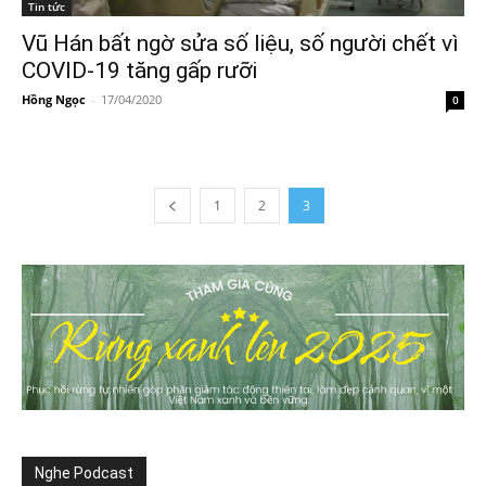
Tin tức
Vũ Hán bất ngờ sửa số liệu, số người chết vì
COVID-19 tăng gấp rưỡi
Hồng Ngọc
-
17/04/2020
0
1
2
3
Nghe Podcast