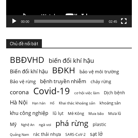
nghĩ đến m
...
Xem thêm
Photo
Xem trên Facebook
·
Chia sẻ
00:00
02:45
ThienNhien.Net
4 ngày trước
Chủ đề nổi bật
TỪ GIỚI HẠN HÀNH TINH ĐẾN GIỚI HẠN CỦA MỘT VÙNG
BBĐVHD
biến đổi khí hậu
Khí hậu, đa dạng sinh học, nguồn nước, đất đai và
...
Xem
BĐKH
Biến đổi khí hậu
bảo vệ môi trường
thêm
Photo
bệnh truyền nhiễm
Bảo vệ rừng
cháy rừng
Covid-19
corona
Xem trên Facebook
·
Chia sẻ
Dịch bệnh
cơ hội việc làm
Hà Nội
khoáng sản
Khai thác khoáng sản
Hạn hán
Hổ
khu công nghiệp
lũ lụt
Mê Kông
Mưa lũ
Mưa bão
phá rừng
Mỹ
plastic
ngà voi
Nghệ An
sạt lở
rác thải nhựa
SARS-CoV-2
Quảng Nam