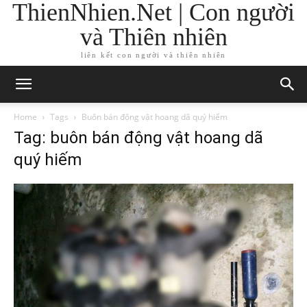
ThienNhien.Net | Con người
và Thiên nhiên
liên kết con người và thiên nhiên
Home
Tags
Buôn bán động vật hoang dã quý hiếm
Tag: buôn bán động vật hoang dã
quý hiếm