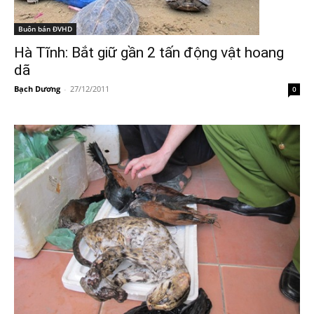
Buôn bán ĐVHD
Hà Tĩnh: Bắt giữ gần 2 tấn động vật hoang
dã
Bạch Dương
-
27/12/2011
0