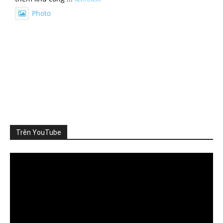
Photo
Xem trên Facebook
·
Chia sẻ
ThienNhien.Net
2 ngày trước
TỪNG DỰ ÁN ĐỀU ĐẠT CHUẨN, VÌ SAO CẢ VÙNG VẪN QUÁ
TẢI?
Nhà máy đáp ứng quy chuẩn xả thải, khu đô th
...
Xem thêm
Photo
Trên YouTube
Xem trên Facebook
·
Chia sẻ
Video
Player
ThienNhien.Net
3 ngày trước
SỨC CHỊU TẢI: CẦN ĐO NHỮNG GÌ?
Khi nói đến sức chịu tải của môi trường, người ta thường