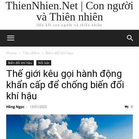
ThienNhien.Net | Con người
và Thiên nhiên
liên kết con người và thiên nhiên
Home
Tiêu điểm
Biến đổi khí hậu
Biến đổi khí hậu
Nổi bật
Thế giới kêu gọi hành động
khẩn cấp để chống biến đổi
khí hậu
Hồng Ngọc
-
13/01/2025
0