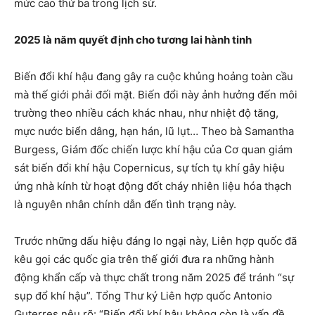
mức cao thứ ba trong lịch sử.
2025 là năm quyết định cho tương lai hành tinh
Biến đổi khí hậu đang gây ra cuộc khủng hoảng toàn cầu
mà thế giới phải đối mặt. Biến đổi này ảnh hưởng đến môi
trường theo nhiều cách khác nhau, như nhiệt độ tăng,
mực nước biển dâng, hạn hán, lũ lụt… Theo bà Samantha
Burgess, Giám đốc chiến lược khí hậu của Cơ quan giám
sát biến đổi khí hậu Copernicus, sự tích tụ khí gây hiệu
ứng nhà kính từ hoạt động đốt cháy nhiên liệu hóa thạch
là nguyên nhân chính dẫn đến tình trạng này.
Trước những dấu hiệu đáng lo ngại này, Liên hợp quốc đã
kêu gọi các quốc gia trên thế giới đưa ra những hành
động khẩn cấp và thực chất trong năm 2025 để tránh “sự
sụp đổ khí hậu”. Tổng Thư ký Liên hợp quốc Antonio
Guterres nêu rõ: “Biến đổi khí hậu không còn là vấn đề