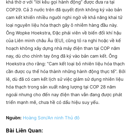
khá thờ ơ với “lời kêu gọi hành động” được đưa ra tại
COP29. Cả 3 nước trên đã quyết định không ký vào bản
cam kết khiến nhiều người nghi ngờ về khả năng khai tử
loại nguyên liệu hóa thạch gây ô nhiễm hàng đầu này.
Ông Wopke Hoekstra, Đặc phái viên về biến đổi khí hậu
của Liên minh châu Âu (EU), cũng tỏ ra nghi hoặc về kế
hoạch không xây dựng nhà máy điện than tại COP năm
nay, dù cho chính tay ông đã ký vào bản cam kết. Ông
Hoekstra cho rằng: “Cam kết loại bỏ nhiên liệu hóa thạch
cần được cụ thể hóa thành những hành động thực tế”. Bởi
lẽ, dù đã có cam kết lịch sử việc giảm sử dụng nhiên liệu
hóa thạch trong sản xuất năng lượng tại COP 28 năm
ngoái nhưng cho đến nay điện than vẫn đang được phát
triển mạnh mẽ, chưa hề có dấu hiệu suy yếu.
Nguồn:
Hoàng Sơn/An ninh Thủ đô
Bài Liên Quan: