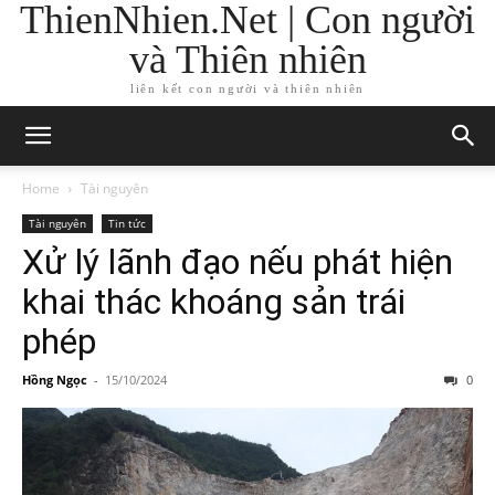
ThienNhien.Net | Con người
và Thiên nhiên
liên kết con người và thiên nhiên
Home
Tài nguyên
Tài nguyên
Tin tức
Xử lý lãnh đạo nếu phát hiện
khai thác khoáng sản trái
phép
Hồng Ngọc
-
15/10/2024
0