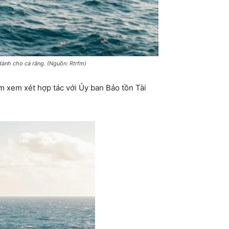
dành cho cá răng. (Nguồn: Rtrfm)
m xem xét hợp tác với Ủy ban Bảo tồn Tài