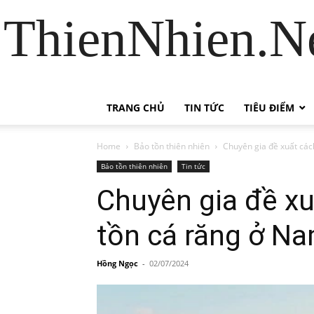
ThienNhien.Ne
TRANG CHỦ
TIN TỨC
TIÊU ĐIỂM
Home
Bảo tồn thiên nhiên
Chuyên gia đề xuất các
Bảo tồn thiên nhiên
Tin tức
Chuyên gia đề xu
tồn cá răng ở N
Hồng Ngọc
-
02/07/2024