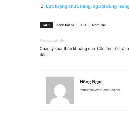
Lực lượng chức năng, người dùng “song 
TAGS
đánh bắt cá
IUU
Nam cực
Previous article
Quản lý khai thác khoáng sản: Cần làm rõ trách
dân
Hồng Ngọc
https://www.thiennhien.net