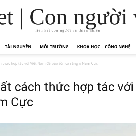
t | Con người 
liên kết con người và thiên nhiên
TÀI NGUYÊN
MÔI TRƯỜNG
KHOA HỌC – CÔNG NGHỆ
h thức hợp tác với Việt Nam để bảo tồn cá răng ở Nam Cực
ất cách thức hợp tác vớ
am Cực