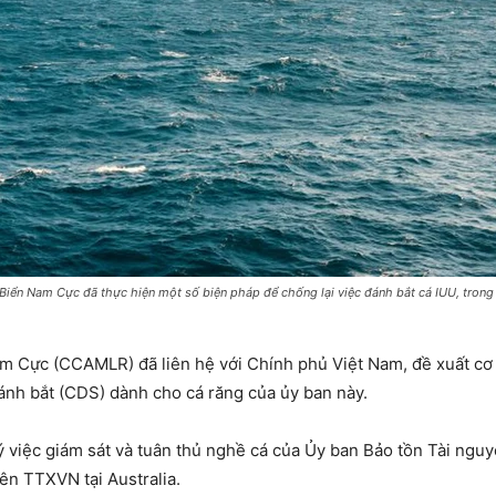
 Biển Nam Cực đã thực hiện một số biện pháp để chống lại việc đánh bắt cá IUU, tron
am Cực (CCAMLR) đã liên hệ với Chính phủ Việt Nam, đề xuất c
đánh bắt (CDS) dành cho cá răng của ủy ban này.
ý việc giám sát và tuân thủ nghề cá của Ủy ban Bảo tồn Tài ngu
ên TTXVN tại Australia.