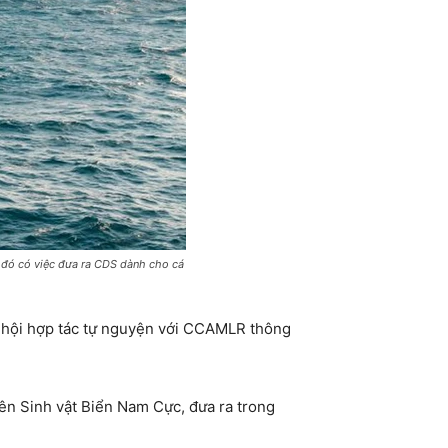
g đó có việc đưa ra CDS dành cho cá
ơ hội hợp tác tự nguyện với CCAMLR thông
yên Sinh vật Biển Nam Cực, đưa ra trong