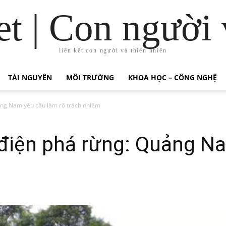
t | Con người 
liên kết con người và thiên nhiên
TÀI NGUYÊN
MÔI TRƯỜNG
KHOA HỌC – CÔNG NGHỆ
ảng Nam yêu cầu làm rõ trách nhiệm
 điện phá rừng: Quảng N