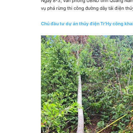
Ngày 8-3, Văn phòng UBND tỉnh Quảng Nam c
vụ phá rừng thi công đường dây tải điện th
Chủ đầu tư dự án thủy điện Tr’Hy công kha