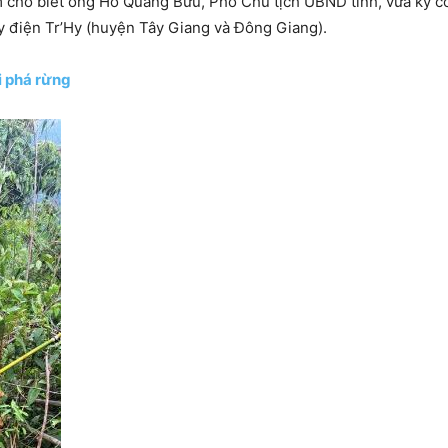
ho biết ông Hồ Quang Bửu, Phó Chủ tịch UBND tỉnh, vừa ký côn
ủy điện Tr’Hy (huyện Tây Giang và Đông Giang).
i phá rừng