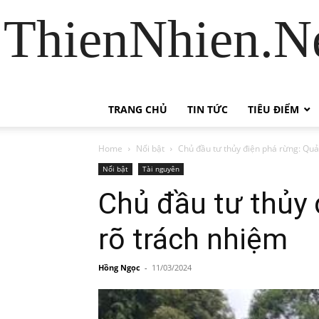
ThienNhien.Ne
TRANG CHỦ
TIN TỨC
TIÊU ĐIỂM
Home
Nổi bật
Chủ đầu tư thủy điện phá rừng: Qu
Nổi bật
Tài nguyên
Chủ đầu tư thủy
rõ trách nhiệm
Hồng Ngọc
-
11/03/2024