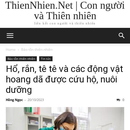
ThienNhien.Net | Con người
và Thiên nhiên
liên kết con người và thiên nhiên
Home
Bảo tồn thiên nhiên
Bảo tồn thiên nhiên
Tin tức
Hổ, rắn, tê tê và các động vật
hoang dã được cứu hộ, nuôi
dưỡng
Hồng Ngọc
-
20/10/2023
0