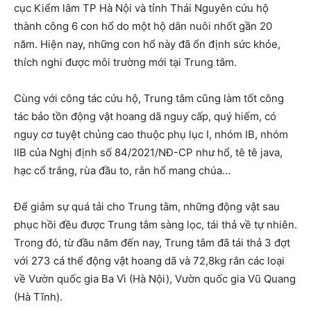
cục Kiểm lâm TP Hà Nội và tỉnh Thái Nguyên cứu hộ
thành công 6 con hổ do một hộ dân nuôi nhốt gần 20
năm. Hiện nay, những con hổ này đã ổn định sức khỏe,
thích nghi được môi trường mới tại Trung tâm.
Cùng với công tác cứu hộ, Trung tâm cũng làm tốt công
tác bảo tồn động vật hoang dã nguy cấp, quý hiếm, có
nguy cơ tuyệt chủng cao thuộc phụ lục I, nhóm IB, nhóm
IIB của Nghị định số 84/2021/NĐ-CP như hổ, tê tê java,
hạc cổ trắng, rùa đầu to, rắn hổ mang chúa…
Để giảm sự quá tải cho Trung tâm, những động vật sau
phục hồi đều được Trung tâm sàng lọc, tái thả về tự nhiên.
Trong đó, từ đầu năm đến nay, Trung tâm đã tái thả 3 đợt
với 273 cá thể động vật hoang dã và 72,8kg rắn các loại
về Vườn quốc gia Ba Vì (Hà Nội), Vườn quốc gia Vũ Quang
(Hà Tĩnh).