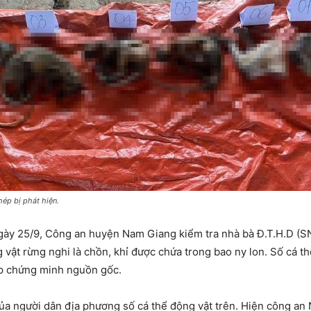
hép bị phát hiện.
gày 25/9, Công an huyện Nam Giang kiểm tra nhà bà Đ.T.H.D (SN
 vật rừng nghi là chồn, khỉ được chứa trong bao ny lon. Số cá th
áp chứng minh nguồn gốc.
ủa người dân địa phương số cá thể động vật trên. Hiện công an 