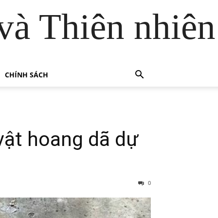
và Thiên nhiên
CHÍNH SÁCH
vật hoang dã dự
0