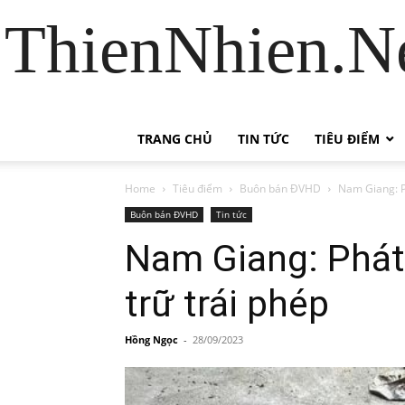
ThienNhien.Ne
TRANG CHỦ
TIN TỨC
TIÊU ĐIỂM
Home
Tiêu điểm
Buôn bán ĐVHD
Nam Giang: P
Buôn bán ĐVHD
Tin tức
Nam Giang: Phát 
trữ trái phép
Hồng Ngọc
-
28/09/2023