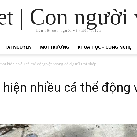
t | Con người 
liên kết con người và thiên nhiên
TÀI NGUYÊN
MÔI TRƯỜNG
KHOA HỌC – CÔNG NGHỆ
hát hiện nhiều cá thể động vật hoang dã dự trữ trái phép
hiện nhiều cá thể động 